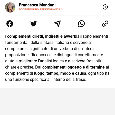
LINKEDIN
Francesca Mondani
INSTAGRAM
DOCENTE DI INGLESE E ITALIANO L2
Specializzata in pedagogia e didattica dell’italiano e
dell’inglese, insegno ad adolescenti e adulti nella scuola
secondaria di secondo grado. Mi occupo inoltre di
traduzioni, SEO Onsite e contenuti per il web. Amo i saggi
storici, la cucina e la mia Honda CBF500. Non ho il dono
I
complementi diretti, indiretti e avverbiali
sono elementi
della sintesi.
fondamentali della sintassi italiana e servono a
completare il significato di un verbo o di un’intera
proposizione. Riconoscerli e distinguerli correttamente
aiuta a migliorare l’analisi logica e a scrivere frasi più
chiare e precise. Dai
complementi oggetto e di termine
ai
complementi di
luogo, tempo, modo e causa
, ogni tipo ha
una funzione specifica all’interno della frase.