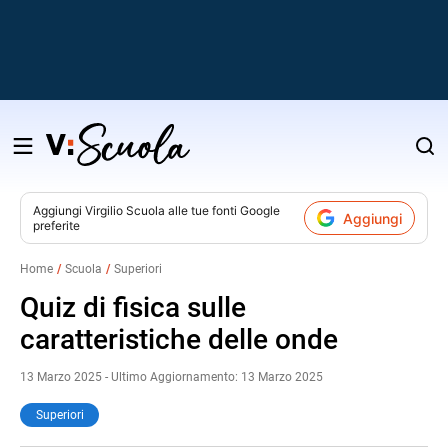
Salta
al
contenuto
Aggiungi
Virgilio Scuola
alle tue fonti Google
Aggiungi
preferite
v
Home
Scuola
Superiori
i
Quiz di fisica sulle
caratteristiche delle onde
13 Marzo 2025 - Ultimo Aggiornamento: 13 Marzo 2025
Superiori