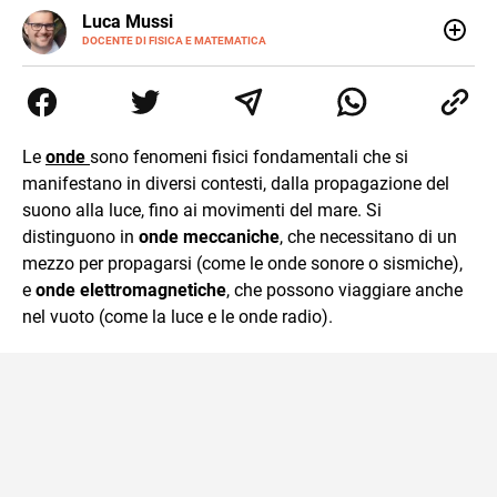
LINKEDIN
Luca Mussi
ALTRI
SITI
DOCENTE DI FISICA E MATEMATICA
Insegnante appassionato di fisica e matematica con
laurea in Astrofisica. Fondatore di PerCorsi, centro di
supporto allo studio con sedi a Milano e in Brianza.
Appassionato di cucina, viaggi, e sport come rugby,
basket e calcio. Curioso del futuro e sempre desideroso di
Le
onde
sono fenomeni fisici fondamentali che si
imparare.
manifestano in diversi contesti, dalla propagazione del
suono alla luce, fino ai movimenti del mare. Si
distinguono in
onde meccaniche
, che necessitano di un
mezzo per propagarsi (come le onde sonore o sismiche),
e
onde elettromagnetiche
, che possono viaggiare anche
nel vuoto (come la luce e le onde radio).