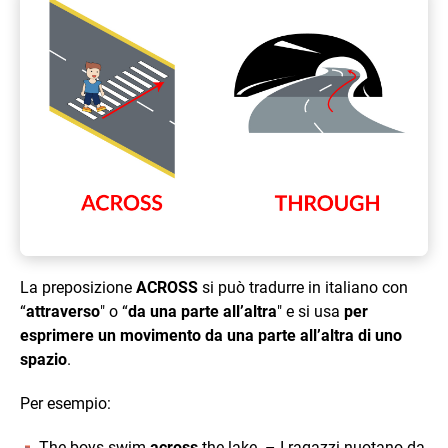
La preposizione
ACROSS
si può tradurre in italiano con
“
attraverso
" o “
da una parte all’altra
" e si usa
per
esprimere un movimento da una parte all’altra di uno
spazio
.
Per esempio:
The boys swim
across
the lake. – I ragazzi nuotano da