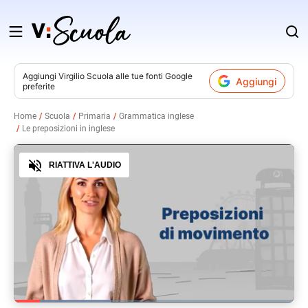
Salta
al
contenuto
Aggiungi
Virgilio Scuola
alle tue fonti Google
Aggiungi
preferite
v
Home
Scuola
Primaria
Grammatica inglese
Le preposizioni in inglese
i
Audio
RIATTIVA L'AUDIO
Loaded
:
34.79%