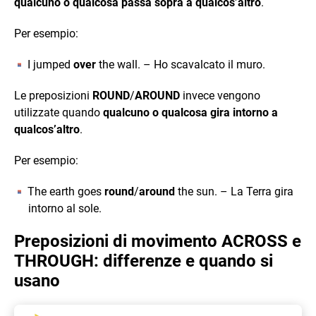
qualcuno o qualcosa passa sopra a qualcos’altro
.
Per esempio:
I jumped
over
the wall. – Ho scavalcato il muro.
Le preposizioni
ROUND
/
AROUND
invece vengono
utilizzate quando
qualcuno o qualcosa gira intorno a
qualcos’altro
.
Per esempio:
The earth goes
round
/
around
the sun. – La Terra gira
intorno al sole.
Preposizioni di movimento ACROSS e
THROUGH: differenze e quando si
usano