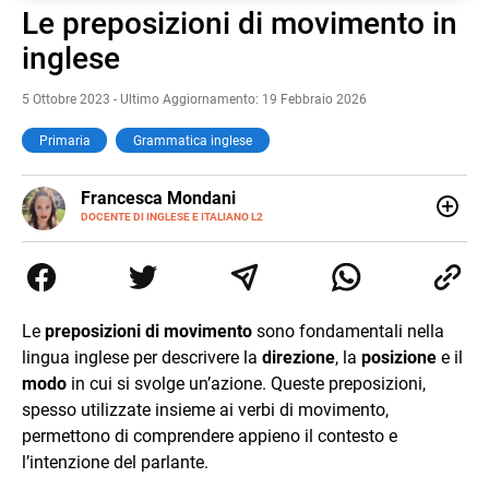
Le preposizioni di movimento in
Pause
Unmute
inglese
5 Ottobre 2023 - Ultimo Aggiornamento: 19 Febbraio 2026
Primaria
Grammatica inglese
LINKEDIN
Francesca Mondani
INSTAGRAM
DOCENTE DI INGLESE E ITALIANO L2
Specializzata in pedagogia e didattica dell’italiano e
dell’inglese, insegno ad adolescenti e adulti nella scuola
secondaria di secondo grado. Mi occupo inoltre di
traduzioni, SEO Onsite e contenuti per il web. Amo i saggi
storici, la cucina e la mia Honda CBF500. Non ho il dono
Le
preposizioni di movimento
sono fondamentali nella
della sintesi.
lingua inglese per descrivere la
direzione
, la
posizione
e il
modo
in cui si svolge un’azione. Queste preposizioni,
spesso utilizzate insieme ai verbi di movimento,
permettono di comprendere appieno il contesto e
l’intenzione del parlante.