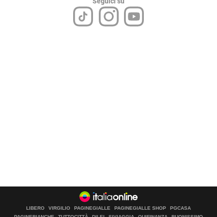
Seguici su
LIBERO
VIRGILIO
PAGINEGIALLE
PAGINEGIALLE SHOP
PGCASA
PAGINEBIANCHE
TUTTOCITTÀ
DILEI
SIVIAGGIA
QUIFINANZA
BUONISSIMO