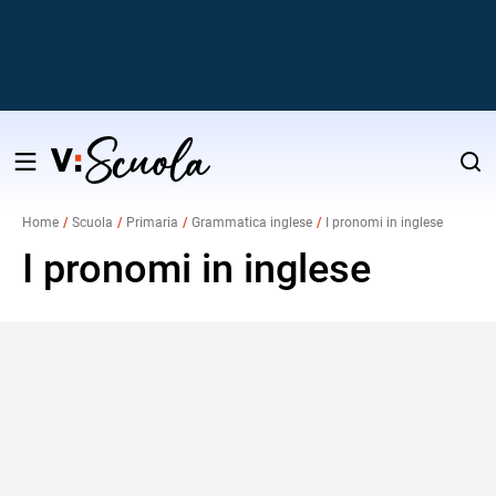
Salta
al
Home
Scuola
Primaria
Grammatica inglese
I pronomi in inglese
contenuto
v
I pronomi in inglese
i