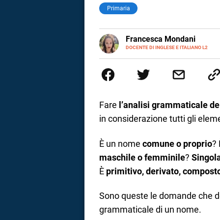
Primaria
LINKEDIN
Francesca Mondani
INSTAGRAM
DOCENTE DI INGLESE E ITALIANO L2
Specializzata in pedagogia e did
adulti nella scuola secondaria 
Onsite e contenuti per il web. 
il dono della sintesi.
Fare
l’analisi grammaticale d
in considerazione tutti gli elem
È un nome
comune o proprio
?
maschile o femminile
?
Singol
È
primitivo, derivato, composto
Sono queste le domande che devi 
i
grammaticale di un nome.
tografico