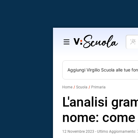
Cosa
Salta
vuoi
al
impar
contenuto
Aggiungi
Virgilio Scuola
alle tue fon
Home
Scuola
Primaria
L'analisi gra
nome: come 
12 Novembre 2023 - Ultimo Aggiornamento: 