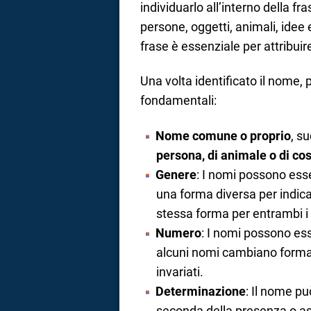
individuarlo all’interno della fr
persone, oggetti, animali, idee e
frase è essenziale per attribuir
Una volta identificato il nome
fondamentali:
Nome comune o proprio
, s
persona, di animale o di co
Genere
: I nomi possono ess
una forma diversa per indica
stessa forma per entrambi i 
Numero
: I nomi possono ess
alcuni nomi cambiano forma p
invariati.
Determinazione
: Il nome p
seconda della presenza o ass