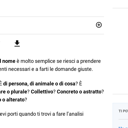
attica dell’italiano e dell’inglese, insegno ad adolescenti e
di secondo grado. Mi occupo inoltre di traduzioni, SEO
Amo i saggi storici, la cucina e la mia Honda CBF500. Non ho
el nome
è molto semplice se riesci a prendere
enti necessari e a farti le domande giuste.
 È
di persona, di animale o di cosa
? È
are o
plurale
?
Collettivo
?
Concreto o astratto
?
 o alterato
?
TI P
porti quando ti trovi a fare l’analisi