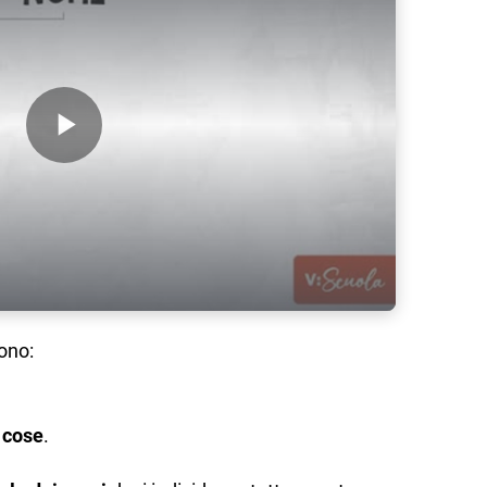
Play Video
ono:
 cose
.