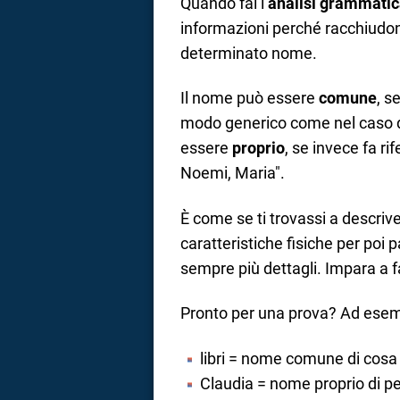
Quando fai l’
analisi grammatic
informazioni perché racchiudono 
determinato nome.
Il nome può essere
comune
, s
modo generico come nel caso d
essere
proprio
, se invece fa r
Noemi, Maria".
È come se ti trovassi a descrive
caratteristiche fisiche per po
sempre più dettagli. Impara a f
Pronto per una prova? Ad esem
libri = nome comune di cosa
Claudia = nome proprio di p