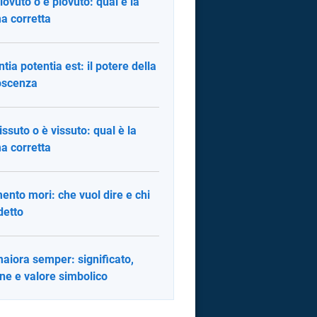
iovuto o è piovuto: qual è la
a corretta
ntia potentia est: il potere della
oscenza
issuto o è vissuto: qual è la
a corretta
nto mori: che vuol dire e chi
detto
aiora semper: significato,
ine e valore simbolico