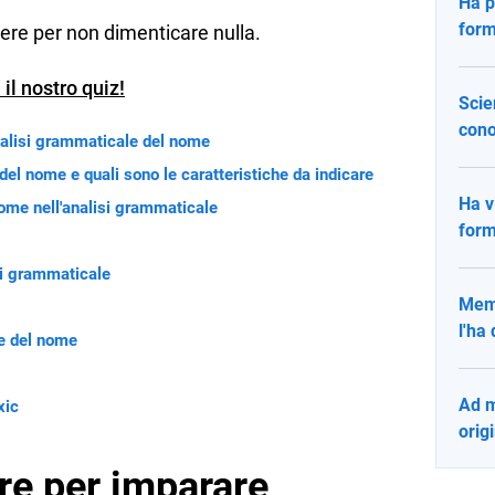
Ha p
form
e per non dimenticare nulla.
il nostro quiz!
Scie
con
nalisi grammaticale del nome
del nome e quali sono le caratteristiche da indicare
Ha v
nome nell'analisi grammaticale
form
isi grammaticale
Meme
l'ha 
le del nome
Ad m
xic
orig
re per imparare