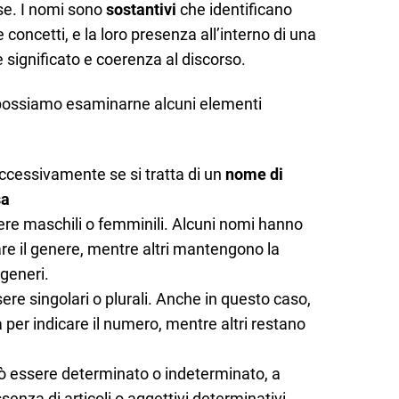
ase. I nomi sono
sostantivi
che identificano
 concetti, e la loro presenza all’interno di una
e significato e coerenza al discorso.
, possiamo esaminarne alcuni elementi
uccessivamente se si tratta di un
nome di
sa
ere maschili o femminili. Alcuni nomi hanno
re il genere, mentre altri mantengono la
generi.
ere singolari o plurali. Anche in questo caso,
er indicare il numero, mentre altri restano
uò essere determinato o indeterminato, a
enza di articoli o aggettivi determinativi.