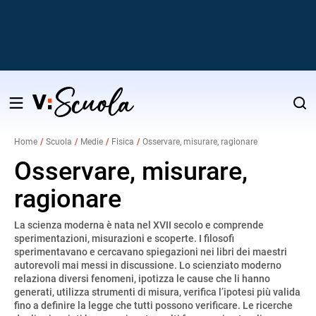
Salta
al
Home
Scuola
Medie
Fisica
Osservare, misurare, ragionare
contenuto
v
Osservare, misurare,
ragionare
i
La scienza moderna è nata nel XVII secolo e comprende
sperimentazioni, misurazioni e scoperte. I filosofi
sperimentavano e cercavano spiegazioni nei libri dei maestri
autorevoli mai messi in discussione. Lo scienziato moderno
relaziona diversi fenomeni, ipotizza le cause che li hanno
generati, utilizza strumenti di misura, verifica l’ipotesi più valida
fino a definire la legge che tutti possono verificare. Le ricerche