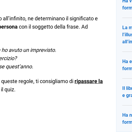
Ha v
form
 all’infinito, ne determinano il significato e
persona
con il soggetto della frase. Ad
La m
l’il
all’i
 ho avuto un imprevisto.
rcizio?
Ha e
ese quest’anno.
form
 queste regole, ti consigliamo di
ripassare la
Il l
l quiz.
e gr
Ha n
form