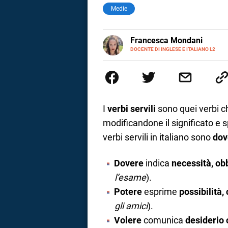
Medie
LINKEDIN
Francesca Mondani
INSTAGRAM
DOCENTE DI INGLESE E ITALIANO L2
Specializzata in pedagogia e did
adulti nella scuola secondaria 
Onsite e contenuti per il web. 
il dono della sintesi.
I
verbi servili
sono quei verbi c
modificandone il significato e s
verbi servili in italiano sono
dov
Dovere
indica
necessità, obb
l’esame
).
Potere
esprime
possibilità
i
gli amici
).
Volere
comunica
desiderio 
tografico