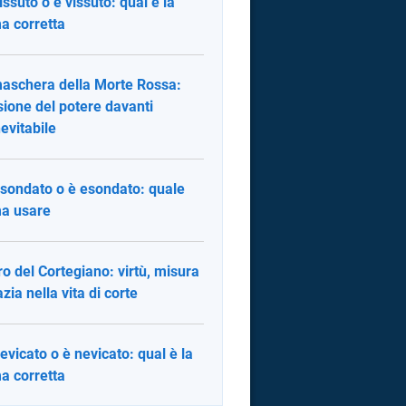
issuto o è vissuto: qual è la
a corretta
aschera della Morte Rossa:
lusione del potere davanti
nevitabile
sondato o è esondato: quale
a usare
ibro del Cortegiano: virtù, misura
azia nella vita di corte
evicato o è nevicato: qual è la
a corretta