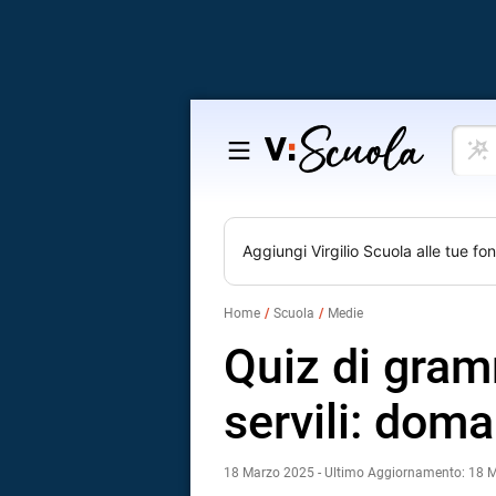
Cosa
Salta
vuoi
al
impar
contenuto
Aggiungi
Virgilio Scuola
alle tue fon
Home
Scuola
Medie
Quiz di gram
servili: dom
18 Marzo 2025 - Ultimo Aggiornamento: 18 