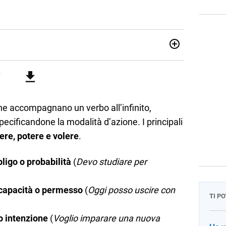
attica dell’italiano e dell’inglese, insegno ad adolescenti e
di secondo grado. Mi occupo inoltre di traduzioni, SEO
Amo i saggi storici, la cucina e la mia Honda CBF500. Non ho
he accompagnano un verbo all’infinito,
pecificandone la modalità d’azione. I principali
ere, potere e volere
.
ligo o probabilità
(
Devo studiare per
, capacità o permesso
(
Oggi posso uscire con
TI P
o intenzione
(
Voglio imparare una nuova