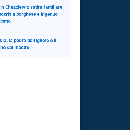
in Chuzzlewit: satira familiare
ipocrisia borghese e ingenuo
lismo
ula: la paura dell’ignoto e il
ino del mostro