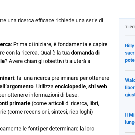
re una ricerca efficace richiede una serie di
TI P
cerca
: Prima di iniziare, è fondamentale capire
Bill
e con la ricerca. Qual è la tua
domanda di
sacr
pote
ale
? Avere chiari gli obiettivi ti aiuterà a
minari
: fai una ricerca preliminare per ottenere
Wald
ell’argomento
. Utilizza
enciclopedie
,
siti web
libe
er ottenere informazioni di base.
gius
onti primarie
(come articoli di ricerca, libri,
rie (come recensioni, sintesi, riepiloghi)
Il M
lung
icamente le fonti per determinare la loro