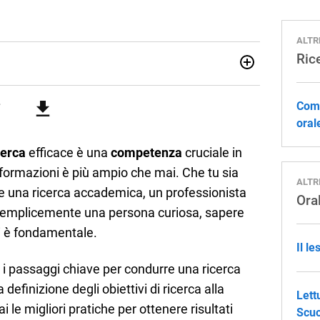
ALTR
Ric
attica dell’italiano e dell’inglese, insegno ad adolescenti e
di secondo grado. Mi occupo inoltre di traduzioni, SEO
Come
Amo i saggi storici, la cucina e la mia Honda CBF500. Non ho
oral
cerca
efficace è una
competenza
cruciale in
informazioni è più ampio che mai. Che tu sia
ALTR
e una ricerca accademica, un professionista
Oral
 o semplicemente una persona curiosa, sapere
ti è fondamentale.
Il le
 i passaggi chiave per condurre una ricerca
definizione degli obiettivi di ricerca alla
Lett
i le migliori pratiche per ottenere risultati
Scuo