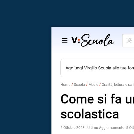
Cosa
Salta
vuoi
al
impar
contenuto
Aggiungi
Virgilio Scuola
alle tue fon
Home
Scuola
Medie
Oralità, lettura e scr
Come si fa u
scolastica
5 Ottobre 2023 - Ultimo Aggiornamento: 5 Ot