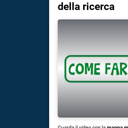
della ricerca
Guarda il video con la
mappa me