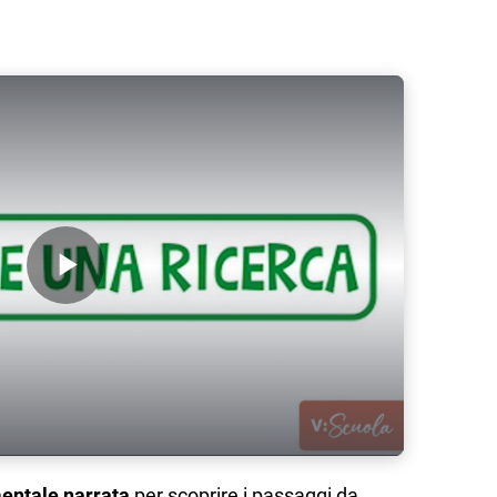
Play Video
ntale narrata
per scoprire i passaggi da