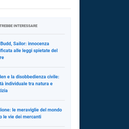
OTREBBE INTERESSARE
y Budd, Sailor: innocenza
ificata alle leggi spietate del
re
en e la disobbedienza civile:
rtà individuale tra natura e
tizia
ilione: le meraviglie del mondo
o le vie dei mercanti