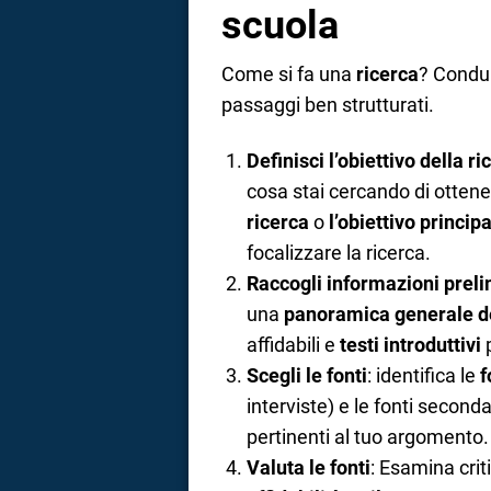
scuola
Come si fa una
ricerca
? Condur
passaggi ben strutturati.
Definisci l’obiettivo della ri
cosa stai cercando di ottener
ricerca
o
l’obiettivo princip
focalizzare la ricerca.
Raccogli informazioni preli
una
panoramica generale d
affidabili e
testi introduttivi
p
Scegli le fonti
: identifica le
f
interviste) e le fonti seconda
pertinenti al tuo argomento.
Valuta le fonti
: Esamina crit