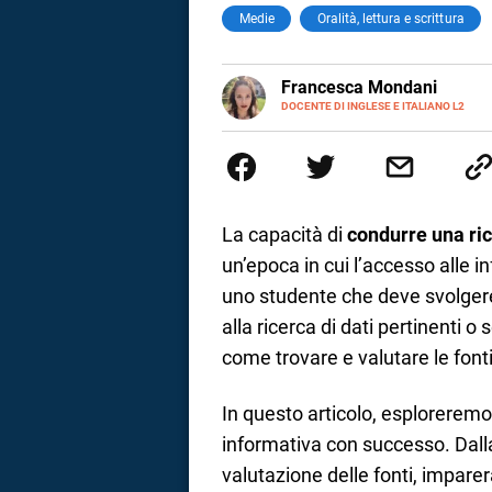
Medie
Oralità, lettura e scrittura
LINKEDIN
Francesca Mondani
INSTAGRAM
DOCENTE DI INGLESE E ITALIANO L2
Specializzata in pedagogia e did
adulti nella scuola secondaria 
Onsite e contenuti per il web. 
il dono della sintesi.
La capacità di
condurre una ri
un’epoca in cui l’accesso alle 
uno studente che deve svolger
alla ricerca di dati pertinenti
come trovare e valutare le fon
In questo articolo, esploreremo
i
informativa con successo. Dalla 
valutazione delle fonti, imparera
tografico