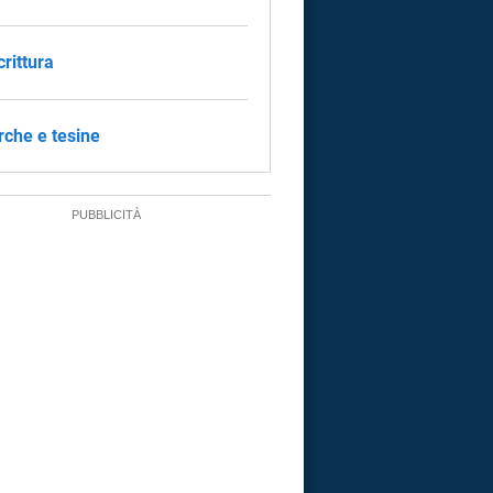
crittura
rche e tesine