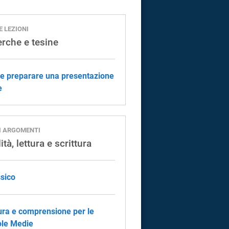
E LEZIONI
erche e tesine
 preparare una presentazione
e
I ARGOMENTI
ità, lettura e scrittura
ssico
ura e comprensione per le
le Medie