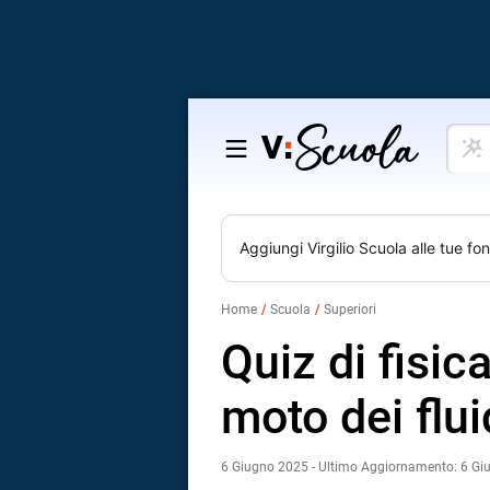
Cosa
Salta
vuoi
al
impar
contenuto
Aggiungi
Virgilio Scuola
alle tue fon
Home
Scuola
Superiori
Quiz di fisic
moto dei flui
6 Giugno 2025 - Ultimo Aggiornamento: 6 G