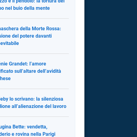
zzo e il pendolo: la tortura del
o nel buio della mente
aschera della Morte Rossa:
lusione del potere davanti
nevitabile
nie Grandet: l’amore
ficato sull’altare dell’avidità
ghese
leby lo scrivano: la silenziosa
llione all’alienazione del lavoro
ugina Bette: vendetta,
derio e rovina nella Parigi