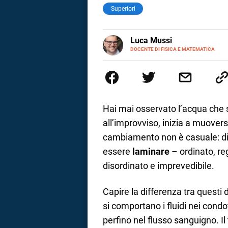
Superiori
LINKEDIN
Luca Mussi
ALTRI
SITI
DOCENTE DI FISICA E MATEMATICA
Insegnante appassionato di fis
PerCorsi, centro di supporto al
cucina, viaggi, e sport come ru
di imparare.
Hai mai osservato l’acqua che 
all’improvviso, inizia a muover
cambiamento non è casuale: di
essere
laminare
– ordinato, re
disordinato e imprevedibile.
Capire la differenza tra quest
i
si comportano i fluidi nei condo
perfino nel flusso sanguigno. Il 
tografico