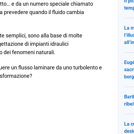
Il po
otto… e da un numero speciale chiamato
temp
 a prevedere quando il fluido cambia
La m
e semplici, sono alla base di molte
l’il
all’i
ettazione di impianti idraulici
io dei fenomeni naturali.
Eugé
nguere un flusso laminare da uno turbolento e
sacri
rasformazione?
bor
Bart
ribe
La c
desi