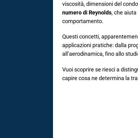
viscosità, dimensioni del cond
a
numero di Reynolds
, che aiuta
comportamento.
correnze
Questi concetti, apparentement
applicazioni pratiche: dalla prog
all’aerodinamica, fino allo stud
Vuoi scoprire se riesci a disti
capire cosa ne determina la t