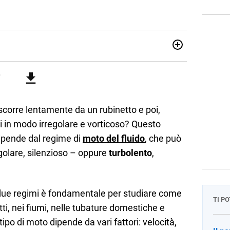
ica e matematica con laurea in Astrofisica. Fondatore di
lo studio con sedi a Milano e in Brianza. Appassionato di
gby, basket e calcio. Curioso del futuro e sempre desideroso
scorre lentamente da un rubinetto e poi,
si in modo irregolare e vorticoso? Questo
pende dal regime di
moto del fluido
, che può
golare, silenzioso – oppure
turbolento
,
i due regimi è fondamentale per studiare come
TI P
tti, nei fiumi, nelle tubature domestiche e
tipo di moto dipende da vari fattori: velocità,