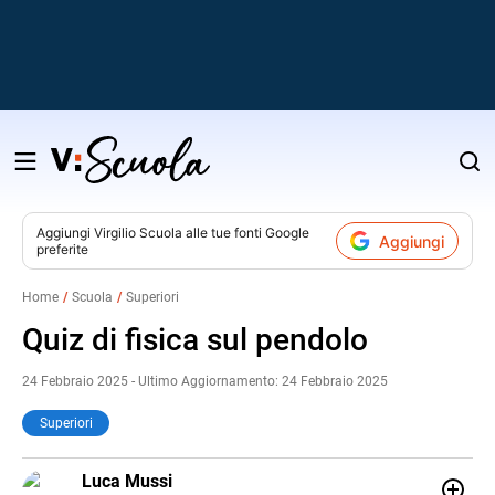
Salta
al
contenuto
Aggiungi
Virgilio Scuola
alle tue fonti Google
Aggiungi
preferite
v
Home
Scuola
Superiori
i
Quiz di fisica sul pendolo
24 Febbraio 2025 - Ultimo Aggiornamento: 24 Febbraio 2025
Superiori
LINKEDIN
Luca Mussi
ALTRI