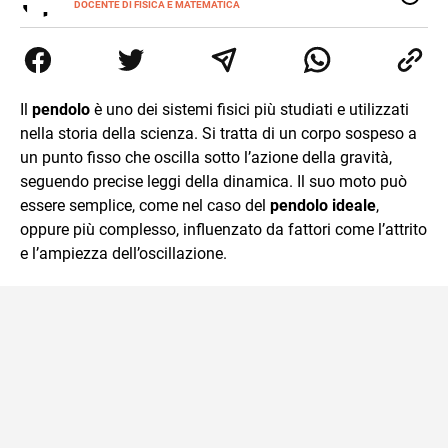
SITI
DOCENTE DI FISICA E MATEMATICA
Insegnante appassionato di fisica e matematica con
laurea in Astrofisica. Fondatore di PerCorsi, centro di
supporto allo studio con sedi a Milano e in Brianza.
Appassionato di cucina, viaggi, e sport come rugby,
basket e calcio. Curioso del futuro e sempre desideroso di
Il
pendolo
è uno dei sistemi fisici più studiati e utilizzati
imparare.
nella storia della scienza. Si tratta di un corpo sospeso a
un punto fisso che oscilla sotto l’azione della gravità,
seguendo precise leggi della dinamica. Il suo moto può
essere semplice, come nel caso del
pendolo ideale
,
oppure più complesso, influenzato da fattori come l’attrito
e l’ampiezza dell’oscillazione.