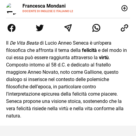
LINKEDIN
Francesca Mondani
INSTAGRAM
DOCENTE DI INGLESE E ITALIANO L2
Specializzata in pedagogia e didattica dell’italiano e
dell’inglese, insegno ad adolescenti e adulti nella scuola
secondaria di secondo grado. Mi occupo inoltre di
traduzioni, SEO Onsite e contenuti per il web. Amo i saggi
storici, la cucina e la mia Honda CBF500. Non ho il dono
Il
De Vita Beata
di Lucio Anneo Seneca è un’opera
della sintesi.
filosofica che affronta il tema della
felicità
e del modo in
cui essa può essere raggiunta attraverso la
virtù
.
Composto intorno al 58 d.C. e dedicato al fratello
maggiore Anneo Novato, noto come Gallione, questo
dialogo si inserisce nel contesto delle polemiche
filosofiche dell’epoca, in particolare contro
l’interpretazione epicurea della felicità come piacere.
Seneca propone una visione stoica, sostenendo che la
vera felicità risiede nella virtù e nella vita conforme alla
natura.