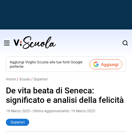
Salta
al
contenuto
Aggiungi
Virgilio Scuola
alle tue fonti Google
Aggiungi
preferite
v
Home
Scuola
Superiori
i
De vita beata di Seneca:
significato e analisi della felicità
19 Marzo 2025 - Ultimo Aggiornamento: 19 Marzo 2025
Superiori