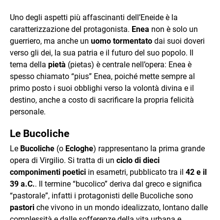
Uno degli aspetti più affascinanti dell’Eneide è la
caratterizzazione del protagonista.
Enea
non è solo un
guerriero, ma anche un
uomo tormentato
dai suoi doveri
verso gli dei, la sua patria e il futuro del suo popolo. Il
tema della
pietà
(pietas) è centrale nell’opera: Enea è
spesso chiamato “pius” Enea, poiché mette sempre al
primo posto i suoi obblighi verso la volontà divina e il
destino, anche a costo di sacrificare la propria felicità
personale.
Le Bucoliche
Le
Bucoliche
(o
Ecloghe
) rappresentano la prima grande
opera di Virgilio. Si tratta di un
ciclo di dieci
componimenti poetici
in esametri, pubblicato tra il
42 e il
39 a.C.
. Il termine “bucolico” deriva dal greco e significa
“pastorale”, infatti i protagonisti delle Bucoliche sono
pastori
che vivono in un mondo idealizzato, lontano dalle
complessità e dalle sofferenze della vita urbana e