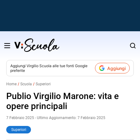
Salta
al
contenuto
Aggiungi
Virgilio Scuola
alle tue fonti Google
Aggiungi
preferite
v
Home
Scuola
Superiori
i
Publio Virgilio Marone: vita e
opere principali
7 Febbraio 2025 - Ultimo Aggiornamento: 7 Febbraio 2025
Superiori