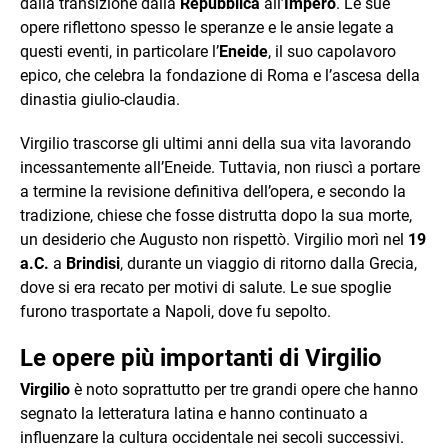
dalla transizione dalla
Repubblica
all’
Impero
. Le sue
opere riflettono spesso le speranze e le ansie legate a
questi eventi, in particolare l’
Eneide
, il suo capolavoro
epico, che celebra la fondazione di Roma e l’ascesa della
dinastia giulio-claudia.
Virgilio trascorse gli ultimi anni della sua vita lavorando
incessantemente all’Eneide. Tuttavia, non riuscì a portare
a termine la revisione definitiva dell’opera, e secondo la
tradizione, chiese che fosse distrutta dopo la sua morte,
un desiderio che Augusto non rispettò. Virgilio morì nel
19
a.C.
a
Brindisi
, durante un viaggio di ritorno dalla Grecia,
dove si era recato per motivi di salute. Le sue spoglie
furono trasportate a Napoli, dove fu sepolto.
Le opere più importanti di Virgilio
Virgilio
è noto soprattutto per tre grandi opere che hanno
segnato la letteratura latina e hanno continuato a
influenzare la cultura occidentale nei secoli successivi.