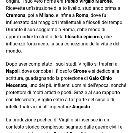
origini. Il suo vero nome era
Publio Virgilio Marone
.
Ricevette un’istruzione di alto livello, studiando prima a
Cremona
, poi a
Milano
, e infine a
Roma
, dove fu
influenzato dai maggiori intellettuali e filosofi del tempo.
Durante il suo soggiorno a Roma, ebbe modo di
approfondire lo studio della
filosofia epicurea
, che
influenzò fortemente la sua concezione della vita e del
mondo.
Dopo aver completato i suoi studi, Virgilio si trasferì a
Napoli
, dove conobbe il filosofo
Sirone
e si dedicò alla
scrittura, guadagnando la protezione di
Gaio Cilnio
Mecenate
, uno dei più influenti uomini dell’epoca, nonché
protettore di molti artisti e poeti. Grazie al suo rapporto
con Mecenate, Virgilio entrò a far parte del circolo di
intellettuali vicini all’imperatore
Augusto
.
La produzione poetica di Virgilio si inserisce in un
contesto storico complesso, segnato dalle guerre civili e