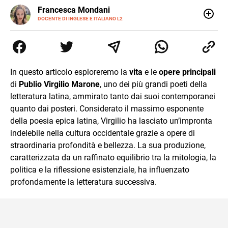
LINKEDIN
Francesca Mondani
INSTAGRAM
DOCENTE DI INGLESE E ITALIANO L2
Specializzata in pedagogia e didattica dell’italiano e
dell’inglese, insegno ad adolescenti e adulti nella scuola
secondaria di secondo grado. Mi occupo inoltre di
traduzioni, SEO Onsite e contenuti per il web. Amo i saggi
storici, la cucina e la mia Honda CBF500. Non ho il dono
In questo articolo esploreremo la
vita
e le
opere principali
della sintesi.
di
Publio Virgilio Marone
, uno dei più grandi poeti della
letteratura latina, ammirato tanto dai suoi contemporanei
quanto dai posteri. Considerato il massimo esponente
della poesia epica latina, Virgilio ha lasciato un’impronta
indelebile nella cultura occidentale grazie a opere di
straordinaria profondità e bellezza. La sua produzione,
caratterizzata da un raffinato equilibrio tra la mitologia, la
politica e la riflessione esistenziale, ha influenzato
profondamente la letteratura successiva.