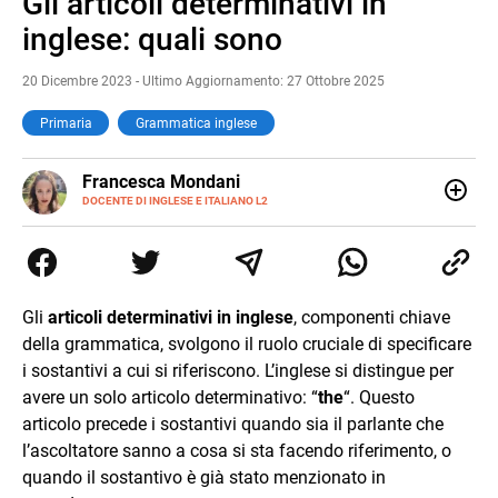
Gli articoli determinativi in
Pause
Unmute
inglese: quali sono
20 Dicembre 2023 - Ultimo Aggiornamento: 27 Ottobre 2025
Primaria
Grammatica inglese
LINKEDIN
Francesca Mondani
INSTAGRAM
DOCENTE DI INGLESE E ITALIANO L2
Specializzata in pedagogia e didattica dell’italiano e
dell’inglese, insegno ad adolescenti e adulti nella scuola
secondaria di secondo grado. Mi occupo inoltre di
traduzioni, SEO Onsite e contenuti per il web. Amo i saggi
storici, la cucina e la mia Honda CBF500. Non ho il dono
Gli
articoli determinativi in inglese
, componenti chiave
della sintesi.
della grammatica, svolgono il ruolo cruciale di specificare
i sostantivi a cui si riferiscono. L’inglese si distingue per
avere un solo articolo determinativo: “
the
“. Questo
articolo precede i sostantivi quando sia il parlante che
l’ascoltatore sanno a cosa si sta facendo riferimento, o
quando il sostantivo è già stato menzionato in