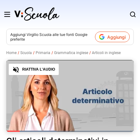
Salta
al
contenuto
Aggiungi
Virgilio Scuola
alle tue fonti Google
Aggiungi
preferite
v
Home
Scuola
Primaria
Grammatica inglese
Articoli in inglese
i
Audio
RIATTIVA L'AUDIO
Loaded
:
39.52%