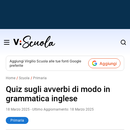
Salta
al
contenuto
Aggiungi
Virgilio Scuola
alle tue fonti Google
Aggiungi
preferite
v
Home
Scuola
Primaria
i
Quiz sugli avverbi di modo in
grammatica inglese
18 Marzo 2025 - Ultimo Aggiornamento: 18 Marzo 2025
Primaria