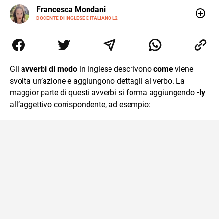
LINKEDIN
Francesca Mondani
INSTAGRAM
DOCENTE DI INGLESE E ITALIANO L2
Specializzata in pedagogia e didattica dell’italiano e
dell’inglese, insegno ad adolescenti e adulti nella scuola
secondaria di secondo grado. Mi occupo inoltre di
traduzioni, SEO Onsite e contenuti per il web. Amo i saggi
storici, la cucina e la mia Honda CBF500. Non ho il dono
Gli
avverbi di modo
in inglese descrivono
come
viene
della sintesi.
svolta un’azione e aggiungono dettagli al verbo. La
maggior parte di questi avverbi si forma aggiungendo
-ly
all’aggettivo corrispondente, ad esempio: