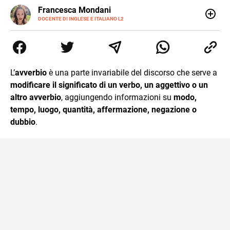
LINKEDIN
Francesca Mondani
INSTAGRAM
DOCENTE DI INGLESE E ITALIANO L2
Specializzata in pedagogia e didattica dell’italiano e
dell’inglese, insegno ad adolescenti e adulti nella scuola
secondaria di secondo grado. Mi occupo inoltre di
traduzioni, SEO Onsite e contenuti per il web. Amo i saggi
storici, la cucina e la mia Honda CBF500. Non ho il dono
L’
avverbio
è una parte invariabile del discorso che serve a
della sintesi.
modificare il significato di un verbo, un aggettivo o un
altro avverbio
, aggiungendo informazioni su
modo,
tempo, luogo, quantità, affermazione, negazione o
dubbio
.