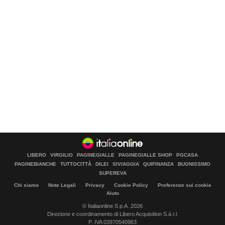
LIBERO
VIRGILIO
PAGINEGIALLE
PAGINEGIALLE SHOP
PGCASA
PAGINEBIANCHE
TUTTOCITTÀ
DILEI
SIVIAGGIA
QUIFINANZA
BUONISSIMO
SUPEREVA
Chi siamo
Note Legali
Privacy
Cookie Policy
Preferenze sui cookie
Aiuto
© Italiaonline S.p.A. 2026
Direzione e coordinamento di Libero Acquisition S.á r.l.
P. IVA 03970540963