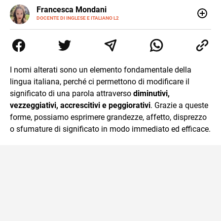
LINKEDIN
Francesca Mondani
INSTAGRAM
DOCENTE DI INGLESE E ITALIANO L2
Specializzata in pedagogia e didattica dell’italiano e
dell’inglese, insegno ad adolescenti e adulti nella scuola
secondaria di secondo grado. Mi occupo inoltre di
traduzioni, SEO Onsite e contenuti per il web. Amo i saggi
storici, la cucina e la mia Honda CBF500. Non ho il dono
I nomi alterati sono un elemento fondamentale della
della sintesi.
lingua italiana, perché ci permettono di modificare il
significato di una parola attraverso
diminutivi,
vezzeggiativi, accrescitivi e peggiorativi
. Grazie a queste
forme, possiamo esprimere grandezze, affetto, disprezzo
o sfumature di significato in modo immediato ed efficace.