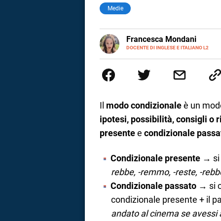
Medie
LINKEDIN
Francesca Mondani
INSTAGRAM
DOCENTE DI INGLESE E ITALIANO L2
Specializzata in pedagogia e did
adulti nella scuola secondaria 
Onsite e contenuti per il web. 
il dono della sintesi.
Il
modo condizionale
è un modo
ipotesi, possibilità, consigli o 
presente
e
condizionale passa
Condizionale presente
→ si
rebbe, -remmo, -reste, -rebb
Condizionale passato
→ si c
i
condizionale presente + il pa
andato al cinema se avessi
tografico