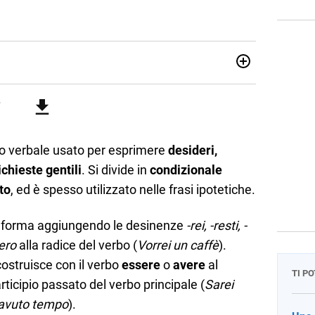
attica dell’italiano e dell’inglese, insegno ad adolescenti e
di secondo grado. Mi occupo inoltre di traduzioni, SEO
Amo i saggi storici, la cucina e la mia Honda CBF500. Non ho
 verbale usato per esprimere
desideri,
richieste gentili
. Si divide in
condizionale
to
, ed è spesso utilizzato nelle frasi ipotetiche.
 forma aggiungendo le desinenze
-rei, -resti, -
ero
alla radice del verbo (
Vorrei un caffè
).
ostruisce con il verbo
essere
o
avere
al
TI P
rticipio passato del verbo principale (
Sarei
 avuto tempo
).