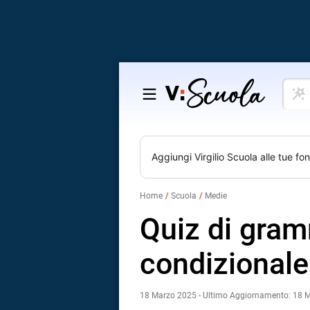
Cosa
Salta
vuoi
al
impar
contenuto
Aggiungi
Virgilio Scuola
alle tue fon
Home
Scuola
Medie
Quiz di gram
condizionale
18 Marzo 2025 - Ultimo Aggiornamento: 18 