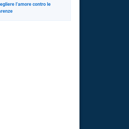
cegliere l’amore contro le
arenze