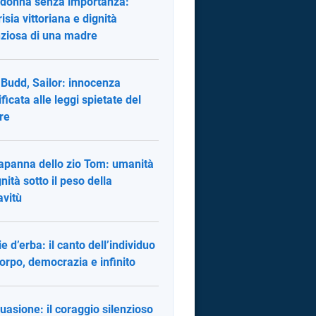
donna senza importanza:
risia vittoriana e dignità
nziosa di una madre
y Budd, Sailor: innocenza
ificata alle leggi spietate del
re
apanna dello zio Tom: umanità
gnità sotto il peso della
avitù
ie d’erba: il canto dell’individuo
corpo, democrazia e infinito
uasione: il coraggio silenzioso