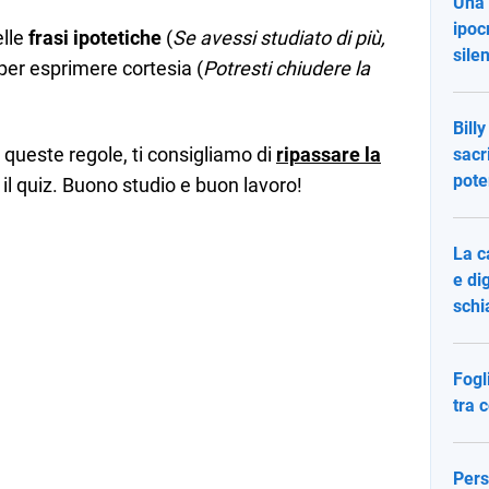
Una 
ipoc
elle
frasi ipotetiche
(
Se avessi studiato di più,
sile
 per esprimere cortesia (
Potresti chiudere la
Bill
 queste regole, ti consigliamo di
ripassare la
sacr
pote
il quiz. Buono studio e buon lavoro!
La c
e di
schi
Fogl
tra 
Pers