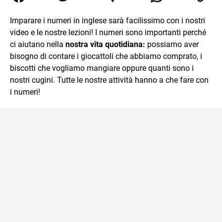
traduzioni, SEO Onsite e contenuti per il web. Amo i saggi
storici, la cucina e la mia Honda CBF500. Non ho il dono
Imparare i numeri in inglese sarà facilissimo con i nostri
della sintesi.
video e le nostre lezioni! I numeri sono importanti perché
ci aiutano nella
nostra vita quotidiana:
possiamo aver
bisogno di contare i giocattoli che abbiamo comprato, i
biscotti che vogliamo mangiare oppure quanti sono i
nostri cugini. Tutte le nostre attività hanno a che fare con
i numeri!