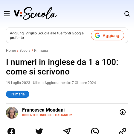
Salta
al
contenuto
Aggiungi
Virgilio Scuola
alle tue fonti Google
Aggiungi
preferite
v
Home
Scuola
Primaria
i
I numeri in inglese da 1 a 100:
come si scrivono
19 Luglio 2023 - Ultimo Aggiornamento: 7 Ottobre 2024
Primaria
LINKEDIN
Francesca Mondani
INSTAGRAM
DOCENTE DI INGLESE E ITALIANO L2
Specializzata in pedagogia e didattica dell’italiano e
dell’inglese, insegno ad adolescenti e adulti nella scuola
secondaria di secondo grado. Mi occupo inoltre di