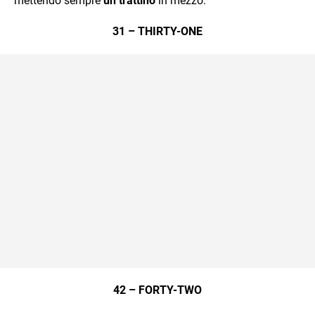
mettendo sempre
un trattino
in mezzo:
31 – THIRTY-ONE
42 – FORTY-TWO