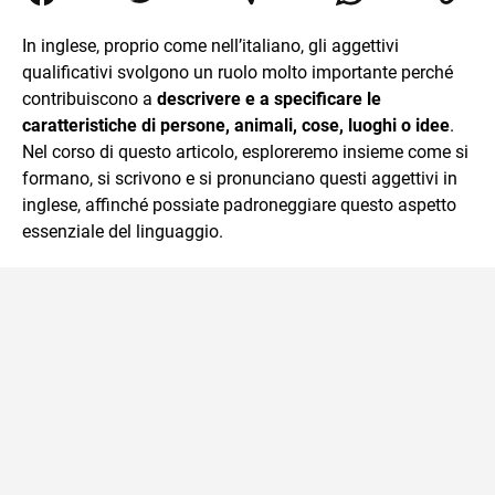
traduzioni, SEO Onsite e contenuti per il web. Amo i saggi
storici, la cucina e la mia Honda CBF500. Non ho il dono
In inglese, proprio come nell’italiano, gli aggettivi
della sintesi.
qualificativi svolgono un ruolo molto importante perché
contribuiscono a
descrivere e a specificare le
caratteristiche di persone, animali, cose, luoghi o idee
.
Nel corso di questo articolo, esploreremo insieme come si
formano, si scrivono e si pronunciano questi aggettivi in
inglese, affinché possiate padroneggiare questo aspetto
essenziale del linguaggio.