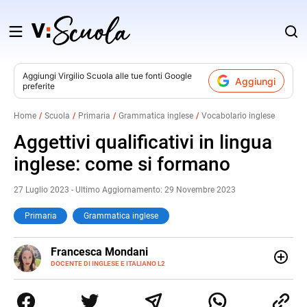
Salta
al
contenuto
Aggiungi
Virgilio Scuola
alle tue fonti Google
Aggiungi
preferite
v
Home
Scuola
Primaria
Grammatica inglese
Vocabolario inglese
i
Aggettivi qualificativi in lingua
inglese: come si formano
27 Luglio 2023 - Ultimo Aggiornamento: 29 Novembre 2023
Primaria
Grammatica inglese
LINKEDIN
Francesca Mondani
INSTAGRAM
DOCENTE DI INGLESE E ITALIANO L2
Specializzata in pedagogia e didattica dell’italiano e
dell’inglese, insegno ad adolescenti e adulti nella scuola
secondaria di secondo grado. Mi occupo inoltre di