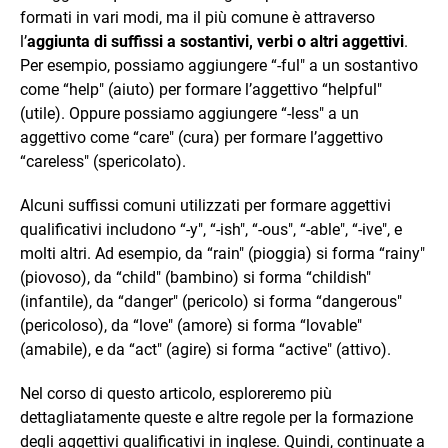
formati in vari modi, ma il più comune è attraverso
l’
aggiunta di suffissi a sostantivi, verbi o altri aggettivi
.
Per esempio, possiamo aggiungere “-ful" a un sostantivo
come “help" (aiuto) per formare l’aggettivo “helpful"
(utile). Oppure possiamo aggiungere “-less" a un
aggettivo come “care" (cura) per formare l’aggettivo
“careless" (spericolato).
Alcuni suffissi comuni utilizzati per formare aggettivi
qualificativi includono “-y", “-ish", “-ous", “-able", “-ive", e
molti altri. Ad esempio, da “rain" (pioggia) si forma “rainy"
(piovoso), da “child" (bambino) si forma “childish"
(infantile), da “danger" (pericolo) si forma “dangerous"
(pericoloso), da “love" (amore) si forma “lovable"
(amabile), e da “act" (agire) si forma “active" (attivo).
Nel corso di questo articolo, esploreremo più
dettagliatamente queste e altre regole per la formazione
degli aggettivi qualificativi in inglese. Quindi, continuate a