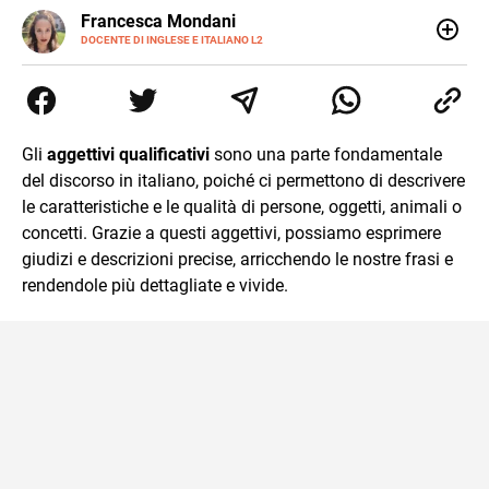
LINKEDIN
Francesca Mondani
INSTAGRAM
DOCENTE DI INGLESE E ITALIANO L2
Specializzata in pedagogia e didattica dell’italiano e
dell’inglese, insegno ad adolescenti e adulti nella scuola
secondaria di secondo grado. Mi occupo inoltre di
traduzioni, SEO Onsite e contenuti per il web. Amo i saggi
storici, la cucina e la mia Honda CBF500. Non ho il dono
Gli
aggettivi qualificativi
sono una parte fondamentale
della sintesi.
del discorso in italiano, poiché ci permettono di descrivere
le caratteristiche e le qualità di persone, oggetti, animali o
concetti. Grazie a questi aggettivi, possiamo esprimere
giudizi e descrizioni precise, arricchendo le nostre frasi e
rendendole più dettagliate e vivide.