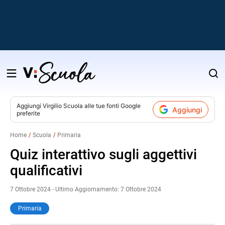
Salta
al
contenuto
Aggiungi
Virgilio Scuola
alle tue fonti Google
Aggiungi
preferite
v
Home
Scuola
Primaria
i
Quiz interattivo sugli aggettivi
qualificativi
7 Ottobre 2024 - Ultimo Aggiornamento: 7 Ottobre 2024
Primaria