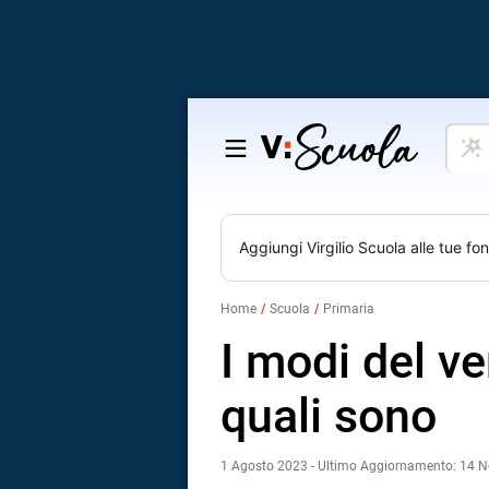
Cosa
Salta
vuoi
al
impar
contenuto
Aggiungi
Virgilio Scuola
alle tue fon
Home
Scuola
Primaria
I modi del v
quali sono
1 Agosto 2023 - Ultimo Aggiornamento: 14 