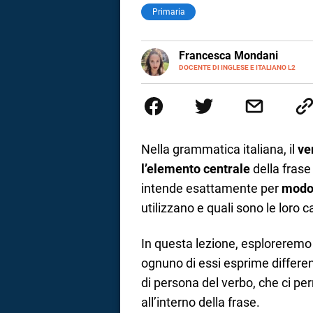
Primaria
LINKEDIN
Francesca Mondani
INSTAGRAM
DOCENTE DI INGLESE E ITALIANO L2
Specializzata in pedagogia e did
adulti nella scuola secondaria 
Onsite e contenuti per il web. 
il dono della sintesi.
Nella grammatica italiana, il
ve
l’elemento centrale
della frase 
intende esattamente per
modo 
utilizzano e quali sono le loro c
In questa lezione, esploreremo
ognuno di essi esprime different
i
di persona del verbo, che ci per
all’interno della frase.
tografico