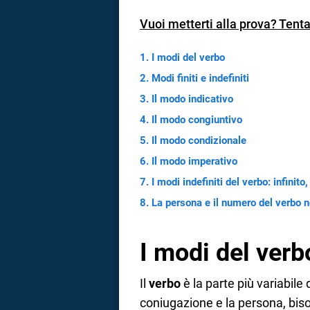
a
Vuoi metterti alla prova? Tenta 
correnze
I modi del verbo
Modi finiti e indefiniti
Il modo indicativo
Il modo congiuntivo
Il modo condizionale
Il modo imperativo
I modi indefiniti del verbo: infinito
La persona e il numero del verbo n
I modi del verb
Il
verbo
è la parte più variabile
coniugazione e la persona, bis