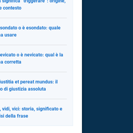
 significa “triggerare”: origine,
e contesto
sondato o è esondato: quale
a usare
evicato o è nevicato: qual è la
a corretta
 iustitia et pereat mundus: il
o di giustizia assoluta
 vidi, vici: storia, significato e
isi della frase