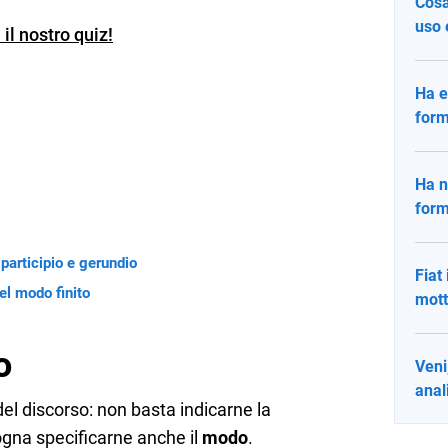
Cosa
uso 
il nostro quiz!
Ha e
form
Ha n
form
, participio e gerundio
Fiat
el modo finito
mott
o
Veni,
anal
 del discorso: non basta indicarne la
ogna specificarne anche il
modo
.