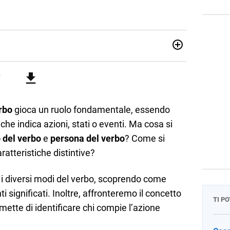
attica dell’italiano e dell’inglese, insegno ad adolescenti e
di secondo grado. Mi occupo inoltre di traduzioni, SEO
Amo i saggi storici, la cucina e la mia Honda CBF500. Non ho
rbo
gioca un ruolo fondamentale, essendo
che indica azioni, stati o eventi. Ma cosa si
del verbo
e
persona
del verbo
? Come si
aratteristiche distintive?
 i diversi modi del verbo, scoprendo come
i significati. Inoltre, affronteremo il concetto
TI P
mette di identificare chi compie l’azione