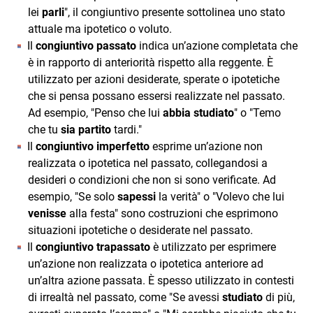
lei
parli
", il congiuntivo presente sottolinea uno stato
attuale ma ipotetico o voluto.
Il
congiuntivo passato
indica un’azione completata che
è in rapporto di anteriorità rispetto alla reggente. È
utilizzato per azioni desiderate, sperate o ipotetiche
che si pensa possano essersi realizzate nel passato.
Ad esempio, "Penso che lui
abbia studiato
" o "Temo
che tu
sia partito
tardi."
Il
congiuntivo imperfetto
esprime un’azione non
realizzata o ipotetica nel passato, collegandosi a
desideri o condizioni che non si sono verificate. Ad
esempio, "Se solo
sapessi
la verità" o "Volevo che lui
venisse
alla festa" sono costruzioni che esprimono
situazioni ipotetiche o desiderate nel passato.
Il
congiuntivo trapassato
è utilizzato per esprimere
un’azione non realizzata o ipotetica anteriore ad
un’altra azione passata. È spesso utilizzato in contesti
di irrealtà nel passato, come "Se avessi
studiato
di più,