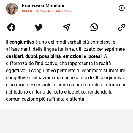
LINKEDIN
Francesca Mondani
INSTAGRAM
DOCENTE DI INGLESE E ITALIANO L2
Specializzata in pedagogia e didattica dell’italiano e
dell’inglese, insegno ad adolescenti e adulti nella scuola
secondaria di secondo grado. Mi occupo inoltre di
traduzioni, SEO Onsite e contenuti per il web. Amo i saggi
storici, la cucina e la mia Honda CBF500. Non ho il dono
Il
congiuntivo
è uno dei modi verbali più complessi e
della sintesi.
affascinanti della lingua italiana, utilizzato per esprimere
desideri
,
dubbi
,
possibilità
,
emozioni
e
ipotesi
. A
differenza dell’indicativo, che rappresenta la realtà
oggettiva, il congiuntivo permette di esprimere sfumature
soggettive e situazioni ipotetiche o incerte. Il congiuntivo
è un modo essenziale in contesti più formali o in frasi che
richiedono un tono delicato e ipotetico, rendendo la
comunicazione più raffinata e attenta.