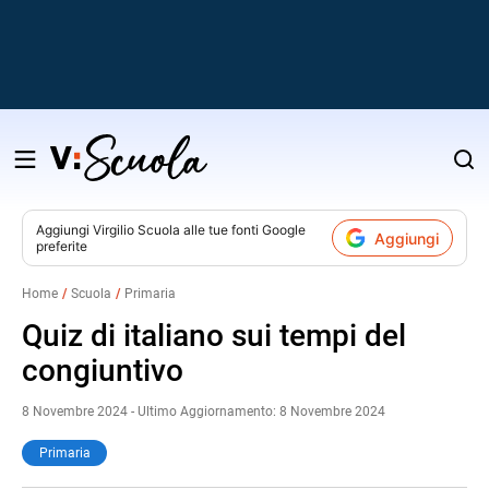
Salta
al
contenuto
Aggiungi
Virgilio Scuola
alle tue fonti Google
Aggiungi
preferite
v
Home
Scuola
Primaria
i
Quiz di italiano sui tempi del
congiuntivo
8 Novembre 2024 - Ultimo Aggiornamento: 8 Novembre 2024
Primaria