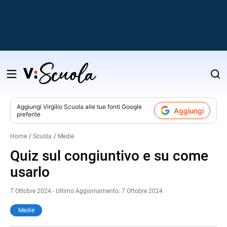
Salta
al
contenuto
Aggiungi
Virgilio Scuola
alle tue fonti Google
Aggiungi
preferite
v
Home
Scuola
Medie
i
Quiz sul congiuntivo e su come
usarlo
7 Ottobre 2024 - Ultimo Aggiornamento: 7 Ottobre 2024
Medie