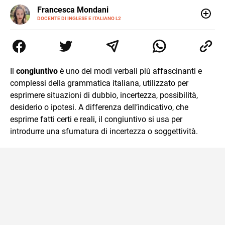
LINKEDIN
Francesca Mondani
INSTAGRAM
DOCENTE DI INGLESE E ITALIANO L2
Specializzata in pedagogia e didattica dell’italiano e
dell’inglese, insegno ad adolescenti e adulti nella scuola
secondaria di secondo grado. Mi occupo inoltre di
traduzioni, SEO Onsite e contenuti per il web. Amo i saggi
storici, la cucina e la mia Honda CBF500. Non ho il dono
Il
congiuntivo
è uno dei modi verbali più affascinanti e
della sintesi.
complessi della grammatica italiana, utilizzato per
esprimere situazioni di dubbio, incertezza, possibilità,
desiderio o ipotesi. A differenza dell’indicativo, che
esprime fatti certi e reali, il congiuntivo si usa per
introdurre una sfumatura di incertezza o soggettività.