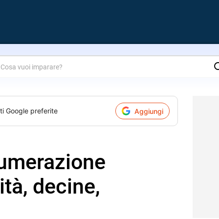
are?
ti Google preferite
Aggiungi
numerazione
tà, decine,