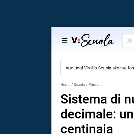
Cosa
Salta
vuoi
al
impar
contenuto
Aggiungi
Virgilio Scuola
alle tue fon
Home
Scuola
Primaria
Sistema di 
decimale: uni
centinaia