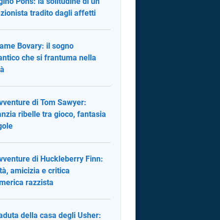
ugino Pons: la solitudine di un
zionista tradito dagli affetti
me Bovary: il sogno
ntico che si frantuma nella
tà
vventure di Tom Sawyer:
anzia ribelle tra gioco, fantasia
gole
vventure di Huckleberry Finn:
tà, amicizia e critica
America razzista
aduta della casa degli Usher: