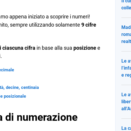
Il c
colle
mo appena iniziato a scoprire i numeri!
inito, sempre utilizzando solamente
9 cifre
Mada
roma
real
i ciascuna cifra
in base alla sua
posizione
e
i
.
Le a
l’inf
ecimale
e re
à, decine, centinaia
Le a
e posizionale
liber
all’
ma di numerazione
La c