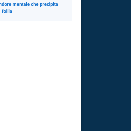
ndore mentale che precipita
 follia