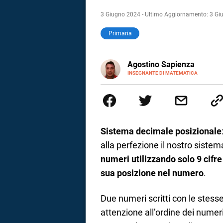
3 Giugno 2024 - Ultimo Aggiornamento: 3 G
Primaria
E-
Agostino Sapienza
MAIL
LINKEDIN
INSEGNANTE DI MATEMATICA
Sono nato a Reggio Calabria il 
Magistrale Statale Tommaso Gull
Internazionali a Messina e in 
studi commercialisti sono stat
insegnamento A47. Ho poi conseg
di ruolo nel 2023
Sistema decimale posizionale
alla perfezione il nostro siste
numeri utilizzando solo 9 cifre
sua posizione nel numero
.
Due numeri scritti con le stess
i
attenzione all’ordine dei numeri
tografico