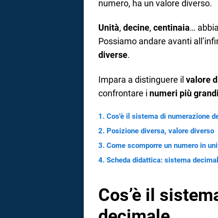
numero, ha un valore diverso.
a
Unità
,
decine
,
centinaia
… abbia
correnze
Possiamo andare avanti all’inf
diverse
.
Impara a distinguere il
valore d
confrontare i
numeri più grand
Cos'è il sistema di numerazione d
Posizione diversa, valore diverso
Come scomporre un numero in unit
Scheda didattica: sistema decimal
Cos’è il siste
decimale