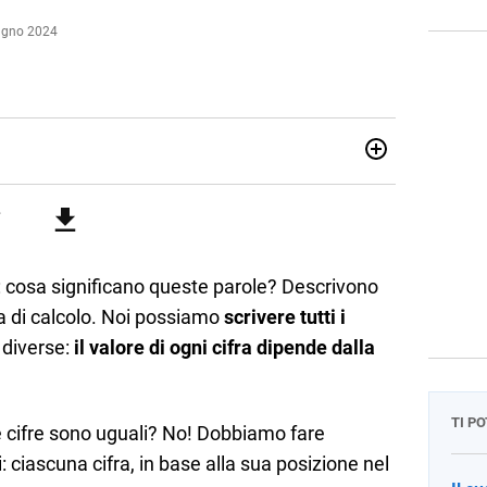
iugno 2024
07/10/85. Mi sono diplomato nel 2005 all'Istituto
i. Ho conseguito la laurea triennale in Relazioni
Economia Internazionale a Padova. Dopo un pò di anni negli
o chiamato per una supplenza covid nella classe di
uito l'abilitazione a Trieste nel sostegno e sono entrato
: cosa significano queste parole? Descrivono
ma di calcolo. Noi possiamo
scrivere tutti i
diverse:
il valore di ogni cifra dipende dalla
TI P
e cifre sono uguali? No! Dobbiamo fare
: ciascuna cifra, in base alla sua posizione nel