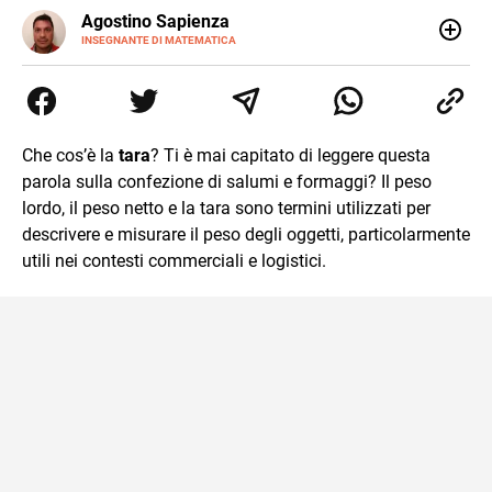
E-
Agostino Sapienza
MAIL
LINKEDIN
INSEGNANTE DI MATEMATICA
Sono nato a Reggio Calabria il 07/10/85. Mi sono
diplomato nel 2005 all'Istituto Magistrale Statale
Tommaso Gulli. Ho conseguito la laurea triennale in
Relazioni Internazionali a Messina e in Economia
Internazionale a Padova. Dopo un pò di anni negli studi
Che cos’è la
tara
? Ti è mai capitato di leggere questa
commercialisti sono stato chiamato per una supplenza
parola sulla confezione di salumi e formaggi? Il peso
covid nella classe di insegnamento A47. Ho poi
conseguito l'abilitazione a Trieste nel sostegno e sono
lordo, il peso netto e la tara sono termini utilizzati per
entrato di ruolo nel 2023
descrivere e misurare il peso degli oggetti, particolarmente
utili nei contesti commerciali e logistici.