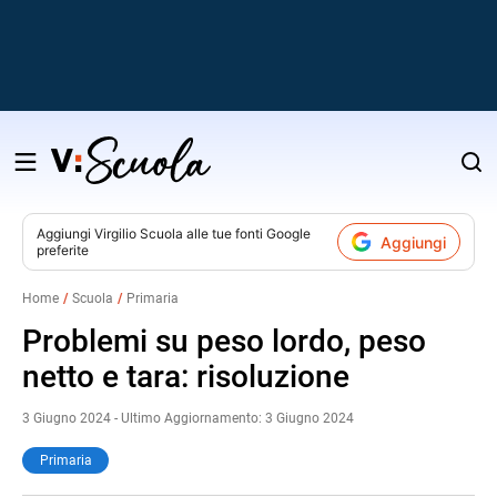
Salta
al
contenuto
Aggiungi
Virgilio Scuola
alle tue fonti Google
Aggiungi
preferite
v
Home
Scuola
Primaria
i
Problemi su peso lordo, peso
netto e tara: risoluzione
3 Giugno 2024 - Ultimo Aggiornamento: 3 Giugno 2024
Primaria