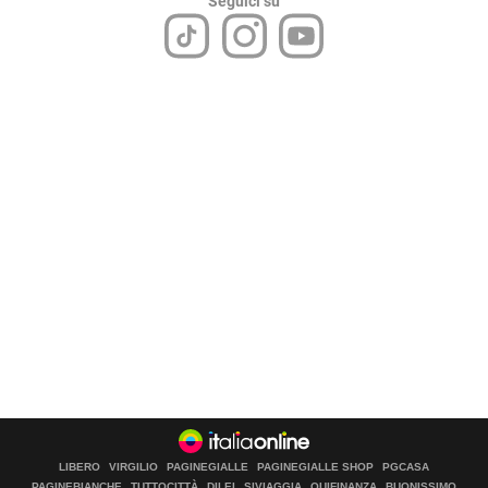
Seguici su
LIBERO
VIRGILIO
PAGINEGIALLE
PAGINEGIALLE SHOP
PGCASA
PAGINEBIANCHE
TUTTOCITTÀ
DILEI
SIVIAGGIA
QUIFINANZA
BUONISSIMO