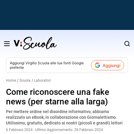
Salta
al
contenuto
Aggiungi
Virgilio Scuola
alle tue fonti Google
Aggiungi
preferite
v
Home
Scuola
Laboratori
i
Come riconoscere una fake
news (per starne alla larga)
Per mettere ordine nel disordine informativo, abbiamo
realizzato un eBook, in collaborazione con Giornalettismo.
Utilissimo, gratuito, dedicato ai nostri (piccoli e grandi) lettori
6 Febbraio 2024 - Ultimo Aggiornamento: 28 Febbraio 2024