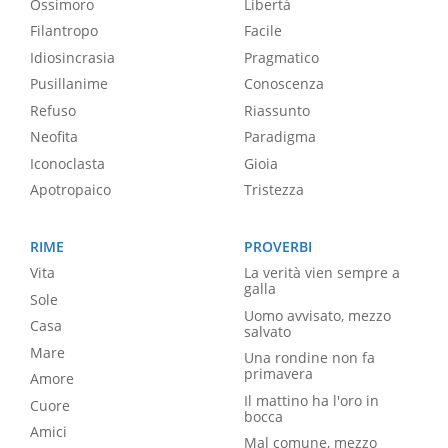
Ossimoro
Libertà
Filantropo
Facile
Idiosincrasia
Pragmatico
Pusillanime
Conoscenza
Refuso
Riassunto
Neofita
Paradigma
Iconoclasta
Gioia
Apotropaico
Tristezza
RIME
PROVERBI
Vita
La verità vien sempre a
galla
Sole
Uomo avvisato, mezzo
Casa
salvato
Mare
Una rondine non fa
primavera
Amore
Il mattino ha l'oro in
Cuore
bocca
Amici
Mal comune, mezzo