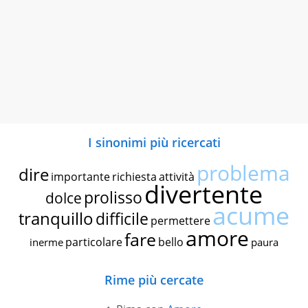
I sinonimi più ricercati
problema
dire
importante
richiesta
attività
divertente
prolisso
dolce
acume
tranquillo
difficile
permettere
amore
fare
particolare
bello
inerme
paura
Rime più cercate