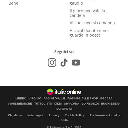
Bene
gaudio
Il gioco non vale la
candela
Al cuor non si comanda
A caval donato non si
guarda in bocca
Seguici su
LIBERO
VIRGILIO
PAGINEGIALLE
PAGINEGIALLE SHOP
PGCASA
PAGINEBIANCHE
TUTTOCITTÀ
DILEI
SIVIAGGIA
QUIFINANZA
BUONISSIMO
SUPEREVA
Chi siamo
Note Legali
Privacy
Cookie Policy
Preferenze sui cookie
Aiuto
© Italiaonline S.p.A. 2026