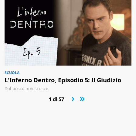
SCUOLA
L'Inferno Dentro, Episodio 5: Il Giudizio
Dal bosco non si esce
›
»
1 di 57