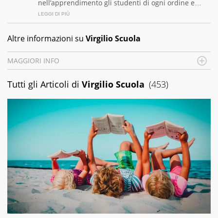
nell’apprendimento gli studenti di ogni ordine e
grado scolastico: un hub dedicato non solo giovani
studenti, ma anche genitori e insegnanti con più di
1.500 lezioni ed esercizi online, video di
Altre informazioni su
Virgilio Scuola
approfondimento e infografiche. Ogni lezione è
pensata e realizzata da docenti esperti della propria
materia che trattano tutti gli argomenti affrontati
MAGGIORI INFO
dagli studenti durante il percorso scolastico, anche
Data di nascita
: 07/09/2023
quelli più ostici, con un linguaggio semplice e
Tutti gli Articoli di
Virgilio Scuola
(453)
immediato e l'ausilio di contenuti multimediali a
supporto della spiegazione testuale.