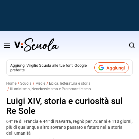
Salta
al
contenuto
Aggiungi
Virgilio Scuola
alle tue fonti Google
Aggiungi
preferite
v
Home
Scuola
Medie
Epica, letteratura e storia
Illuminismo, Neoclassicismo e Preromanticismo
i
Luigi XIV, storia e curiosità sul
Re Sole
64º re di Francia e 44º di Navarra, regnò per 72 anni e 110 giorni,
più di qualunque altro sovrano passato e futuro nella storia
dell'umanità