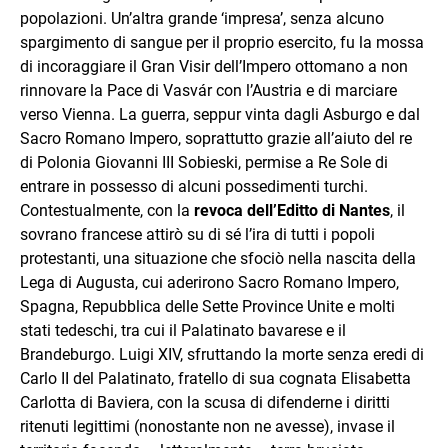
popolazioni. Un’altra grande ‘impresa’, senza alcuno
spargimento di sangue per il proprio esercito, fu la mossa
di incoraggiare il Gran Visir dell’Impero ottomano a non
rinnovare la Pace di Vasvár con l’Austria e di marciare
verso Vienna. La guerra, seppur vinta dagli Asburgo e dal
Sacro Romano Impero, soprattutto grazie all’aiuto del re
di Polonia Giovanni III Sobieski, permise a Re Sole di
entrare in possesso di alcuni possedimenti turchi.
Contestualmente, con la
revoca dell’Editto di Nantes
, il
sovrano francese attirò su di sé l’ira di tutti i popoli
protestanti, una situazione che sfociò nella nascita della
Lega di Augusta, cui aderirono Sacro Romano Impero,
Spagna, Repubblica delle Sette Province Unite e molti
stati tedeschi, tra cui il Palatinato bavarese e il
Brandeburgo. Luigi XIV, sfruttando la morte senza eredi di
Carlo II del Palatinato, fratello di sua cognata Elisabetta
Carlotta di Baviera, con la scusa di difenderne i diritti
ritenuti legittimi (nonostante non ne avesse), invase il