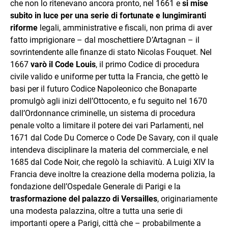
che non lo ritenevano ancora pronto, nel 1661 e
si mise
subito in luce per una serie di fortunate e lungimiranti
riforme
legali, amministrative e fiscali, non prima di aver
fatto imprigionare – dal moschettiere D’Artagnan – il
sovrintendente alle finanze di stato Nicolas Fouquet. Nel
1667
varò il Code Louis
, il primo Codice di procedura
civile valido e uniforme per tutta la Francia, che gettò le
basi per il futuro Codice Napoleonico che Bonaparte
promulgò agli inizi dell’Ottocento, e fu seguito nel 1670
dall’Ordonnance criminelle, un sistema di procedura
penale volto a limitare il potere dei vari Parlamenti, nel
1671 dal Code Du Comerce o Code De Savary, con il quale
intendeva disciplinare la materia del commerciale, e nel
1685 dal Code Noir, che regolò la schiavitù. A Luigi XIV la
Francia deve inoltre la creazione della moderna polizia, la
fondazione dell’Ospedale Generale di Parigi e la
trasformazione del palazzo di Versailles
, originariamente
una modesta palazzina, oltre a tutta una serie di
importanti opere a Parigi, città che – probabilmente a