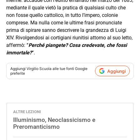
inerme: accadde con l’editto emanato nel marzo del 1685,
mediante il quale vietò la pratica di qualsiasi culto che
non fosse quello cattolico, in tutto l’impero, colonie
comprese. Ma nulla come le ultime frasi pronunciate
prima di spirare sanno descrivere la grandezza di Luigi
XIV. Rivolgendosi ai cortigiani riunitisi attorno al suo letto,
affermò: “
Perché piangete? Cosa credevate, che fossi
immortale?
“.
Aggiungi
Virgilio Scuola
alle tue fonti Google
Aggiungi
preferite
ALTRE LEZIONI
Illuminismo, Neoclassicismo e
Preromanticismo