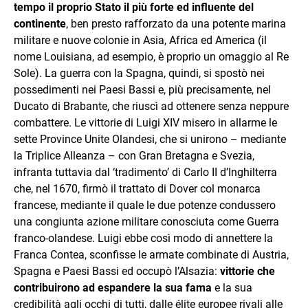
tempo il proprio Stato il più forte ed influente del
continente
, ben presto rafforzato da una potente marina
militare e nuove colonie in Asia, Africa ed America (il
nome Louisiana, ad esempio, è proprio un omaggio al Re
Sole). La guerra con la Spagna, quindi, si spostò nei
possedimenti nei Paesi Bassi e, più precisamente, nel
Ducato di Brabante, che riuscì ad ottenere senza neppure
combattere. Le vittorie di Luigi XIV misero in allarme le
sette Province Unite Olandesi, che si unirono – mediante
la Triplice Alleanza – con Gran Bretagna e Svezia,
infranta tuttavia dal ‘tradimento’ di Carlo II d’Inghilterra
che, nel 1670, firmò il trattato di Dover col monarca
francese, mediante il quale le due potenze condussero
una congiunta azione militare conosciuta come Guerra
franco-olandese. Luigi ebbe così modo di annettere la
Franca Contea, sconfisse le armate combinate di Austria,
Spagna e Paesi Bassi ed occupò l’Alsazia:
vittorie che
contribuirono ad espandere la sua fama
e la sua
credibilità agli occhi di tutti, dalle élite europee rivali alle