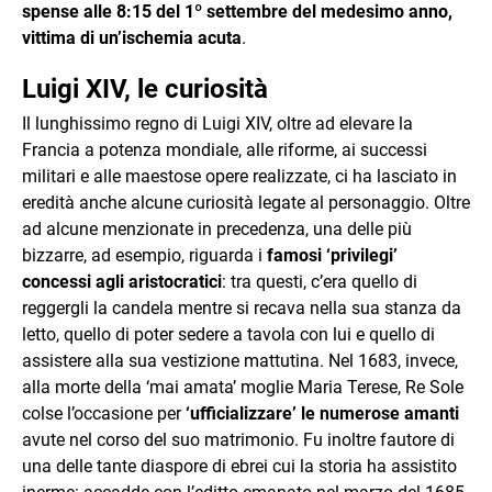
spense alle 8:15 del 1º settembre del medesimo anno,
vittima di un’ischemia acuta
.
Luigi XIV, le curiosità
Il lunghissimo regno di Luigi XIV, oltre ad elevare la
Francia a potenza mondiale, alle riforme, ai successi
militari e alle maestose opere realizzate, ci ha lasciato in
eredità anche alcune curiosità legate al personaggio. Oltre
ad alcune menzionate in precedenza, una delle più
bizzarre, ad esempio, riguarda i
famosi ‘privilegi’
concessi agli aristocratici
: tra questi, c’era quello di
reggergli la candela mentre si recava nella sua stanza da
letto, quello di poter sedere a tavola con lui e quello di
assistere alla sua vestizione mattutina. Nel 1683, invece,
alla morte della ‘mai amata’ moglie Maria Terese, Re Sole
colse l’occasione per
‘ufficializzare’ le numerose amanti
avute nel corso del suo matrimonio. Fu inoltre fautore di
una delle tante diaspore di ebrei cui la storia ha assistito