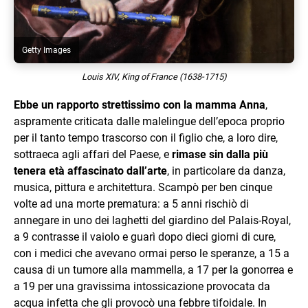
Getty Images
Louis XIV, King of France (1638-1715)
Ebbe un rapporto strettissimo con la mamma Anna
,
aspramente criticata dalle malelingue dell’epoca proprio
per il tanto tempo trascorso con il figlio che, a loro dire,
sottraeca agli affari del Paese, e
rimase sin dalla più
tenera età affascinato dall’arte
, in particolare da danza,
musica, pittura e architettura. Scampò per ben cinque
volte ad una morte prematura: a 5 anni rischiò di
annegare in uno dei laghetti del giardino del Palais-Royal,
a 9 contrasse il vaiolo e guarì dopo dieci giorni di cure,
con i medici che avevano ormai perso le speranze, a 15 a
causa di un tumore alla mammella, a 17 per la gonorrea e
a 19 per una gravissima intossicazione provocata da
acqua infetta che gli provocò una febbre tifoidale. In