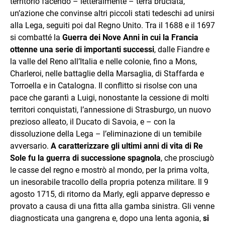
territorio facendo – letteralmente – terra bruciata,
un’azione che convinse altri piccoli stati tedeschi ad unirsi
alla Lega, seguiti poi dal Regno Unito. Tra il 1688 e il 1697
si combatté la
Guerra dei Nove Anni in cui la Francia
ottenne una serie di importanti successi
, dalle Fiandre e
la valle del Reno all’Italia e nelle colonie, fino a Mons,
Charleroi, nelle battaglie della Marsaglia, di Staffarda e
Torroella e in Catalogna. Il conflitto si risolse con una
pace che garantì a Luigi, nonostante la cessione di molti
territori conquistati, l’annessione di Strasburgo, un nuovo
prezioso alleato, il Ducato di Savoia, e – con la
dissoluzione della Lega – l’eliminazione di un temibile
avversario.
A caratterizzare gli ultimi anni di vita di Re
Sole fu la guerra di successione spagnola
, che prosciugò
le casse del regno e mostrò al mondo, per la prima volta,
un inesorabile tracollo della propria potenza militare. Il 9
agosto 1715, di ritorno da Marly, egli apparve depresso e
provato a causa di una fitta alla gamba sinistra. Gli venne
diagnosticata una gangrena e, dopo una lenta agonia,
si