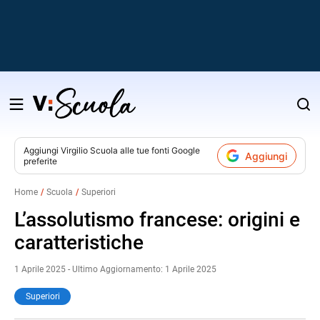
Salta
al
contenuto
Aggiungi
Virgilio Scuola
alle tue fonti Google
Aggiungi
preferite
v
Home
Scuola
Superiori
i
L’assolutismo francese: origini e
caratteristiche
1 Aprile 2025 - Ultimo Aggiornamento: 1 Aprile 2025
Superiori