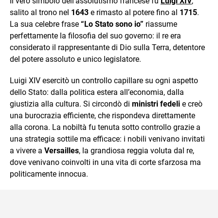
Il vero simbolo dell’assolutismo francese fu
Luigi XIV
,
salito al trono nel
1643
e rimasto al potere fino al
1715
.
La sua celebre frase
“Lo Stato sono io”
riassume
perfettamente la filosofia del suo governo: il re era
considerato il rappresentante di Dio sulla Terra, detentore
del potere assoluto e unico legislatore.
Luigi XIV esercitò un controllo capillare su ogni aspetto
dello Stato: dalla politica estera all’economia, dalla
giustizia alla cultura. Si circondò di
ministri fedeli
e creò
una burocrazia efficiente, che rispondeva direttamente
alla corona. La nobiltà fu tenuta sotto controllo grazie a
una strategia sottile ma efficace: i nobili venivano invitati
a vivere a
Versailles
, la grandiosa reggia voluta dal re,
dove venivano coinvolti in una vita di corte sfarzosa ma
politicamente innocua.