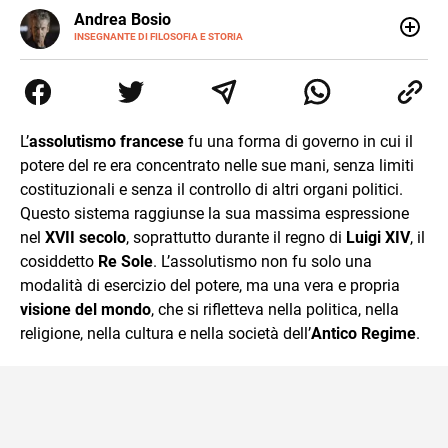
E-
Andrea Bosio
MAIL
INSEGNANTE DI FILOSOFIA E STORIA
Nato a Genova, è cresciuto a Savona. Si è laureato in
Scienze storiche presso l’Università di Genova,
occupandosi di storia della comunicazione scientifica e di
storia della Chiesa. È dottorando presso la Facoltà
valdese di teologia. Per Effatà editrice, ha pubblicato il
L’
assolutismo francese
fu una forma di governo in cui il
volume Giovani Minzoni terra incognita.
potere del re era concentrato nelle sue mani, senza limiti
costituzionali e senza il controllo di altri organi politici.
Questo sistema raggiunse la sua massima espressione
nel
XVII secolo
, soprattutto durante il regno di
Luigi XIV
, il
cosiddetto
Re Sole
. L’assolutismo non fu solo una
modalità di esercizio del potere, ma una vera e propria
visione del mondo
, che si rifletteva nella politica, nella
religione, nella cultura e nella società dell’
Antico Regime
.