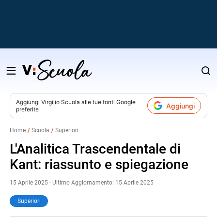
Salta
al
contenuto
Aggiungi
Virgilio Scuola
alle tue fonti Google
Aggiungi
preferite
v
Home
Scuola
Superiori
i
L'Analitica Trascendentale di
Kant: riassunto e spiegazione
15 Aprile 2025 - Ultimo Aggiornamento: 15 Aprile 2025
Superiori