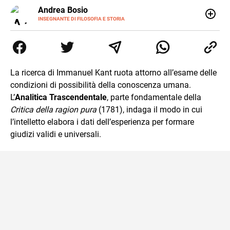
E-
Andrea Bosio
MAIL
INSEGNANTE DI FILOSOFIA E STORIA
Nato a Genova, è cresciuto a Savona. Si è laureato in
Scienze storiche presso l’Università di Genova,
occupandosi di storia della comunicazione scientifica e di
storia della Chiesa. È dottorando presso la Facoltà
valdese di teologia. Per Effatà editrice, ha pubblicato il
La ricerca di Immanuel Kant ruota attorno all’esame delle
volume Giovani Minzoni terra incognita.
condizioni di possibilità della conoscenza umana.
L’
Analitica Trascendentale
, parte fondamentale della
Critica della ragion pura
(1781), indaga il modo in cui
l’intelletto elabora i dati dell’esperienza per formare
giudizi validi e universali.