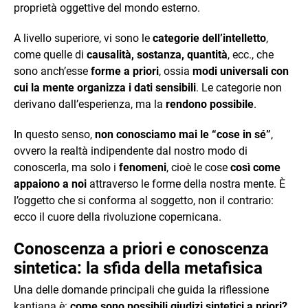
proprietà oggettive del mondo esterno.
A livello superiore, vi sono le
categorie dell’intelletto
,
come quelle di
causalità, sostanza, quantità
, ecc., che
sono anch’esse
forme a priori
, ossia
modi universali con
cui la mente organizza i dati sensibili
. Le categorie non
derivano dall’esperienza, ma la
rendono possibile
.
In questo senso,
non conosciamo mai le “cose in sé”
,
ovvero la realtà indipendente dal nostro modo di
conoscerla, ma solo i
fenomeni
, cioè le cose
così come
appaiono a noi
attraverso le forme della nostra mente. È
l’oggetto che si conforma al soggetto, non il contrario:
ecco il cuore della rivoluzione copernicana.
Conoscenza a priori e conoscenza
sintetica: la sfida della metafisica
Una delle domande principali che guida la riflessione
kantiana è:
come sono possibili giudizi sintetici a priori?
.