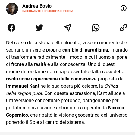
E-
Andrea Bosio
MAIL
INSEGNANTE DI FILOSOFIA E STORIA
Nato a Genova, è cresciuto a Savona. Si è laureato in
Scienze storiche presso l’Università di Genova,
occupandosi di storia della comunicazione scientifica e di
storia della Chiesa. È dottorando presso la Facoltà
valdese di teologia. Per Effatà editrice, ha pubblicato il
Nel corso della storia della filosofia, vi sono momenti che
volume Giovani Minzoni terra incognita.
segnano un vero e proprio
cambio di paradigma
, in grado
di trasformare radicalmente il modo in cui l’uomo si pone
di fronte alla realtà e alla conoscenza. Uno di questi
momenti fondamentali è rappresentato dalla cosiddetta
rivoluzione copernicana della conoscenza
proposta da
Immanuel Kant
nella sua opera più celebre, la
Critica
della ragion pura
. Con questa espressione, Kant allude a
un’inversione concettuale profonda, paragonabile per
portata alla rivoluzione astronomica operata da
Niccolò
Copernico
, che ribaltò la visione geocentrica dell’universo
ponendo il Sole al centro del sistema.