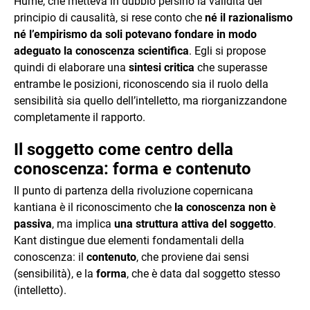
Hume, che metteva in dubbio persino la validità del
principio di causalità, si rese conto che
né il razionalismo
né l’empirismo da soli potevano fondare in modo
adeguato la conoscenza scientifica
. Egli si propose
quindi di elaborare una
sintesi critica
che superasse
entrambe le posizioni, riconoscendo sia il ruolo della
sensibilità sia quello dell’intelletto, ma riorganizzandone
completamente il rapporto.
Il soggetto come centro della
conoscenza: forma e contenuto
Il punto di partenza della rivoluzione copernicana
kantiana è il riconoscimento che
la conoscenza non è
passiva
, ma implica
una struttura attiva del soggetto
.
Kant distingue due elementi fondamentali della
conoscenza: il
contenuto
, che proviene dai sensi
(sensibilità), e la
forma
, che è data dal soggetto stesso
(intelletto).