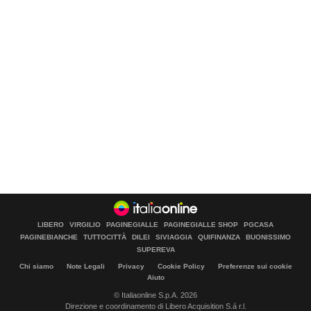
LIBERO
VIRGILIO
PAGINEGIALLE
PAGINEGIALLE SHOP
PGCASA
PAGINEBIANCHE
TUTTOCITTÀ
DILEI
SIVIAGGIA
QUIFINANZA
BUONISSIMO
SUPEREVA
Chi siamo
Note Legali
Privacy
Cookie Policy
Preferenze sui cookie
Aiuto
© Italiaonline S.p.A. 2026
Direzione e coordinamento di Libero Acquisition S.á r.l.