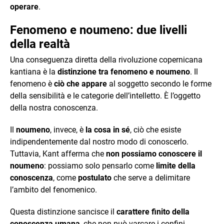
operare
.
Fenomeno e noumeno: due livelli
della realtà
Una conseguenza diretta della rivoluzione copernicana
kantiana è la
distinzione tra fenomeno e noumeno
. Il
fenomeno è
ciò che appare
al soggetto secondo le forme
della sensibilità e le categorie dell’intelletto. È l’oggetto
della nostra conoscenza.
Il
noumeno
, invece, è
la cosa in sé
, ciò che esiste
indipendentemente dal nostro modo di conoscerlo.
Tuttavia, Kant afferma che
non possiamo conoscere il
noumeno
: possiamo solo pensarlo come
limite della
conoscenza
, come
postulato
che serve a delimitare
l’ambito del fenomenico.
Questa distinzione sancisce il
carattere finito della
conoscenza umana
, che non può varcare i confini