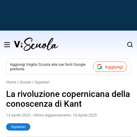
Salta
al
contenuto
Aggiungi
Virgilio Scuola
alle tue fonti Google
Aggiungi
preferite
v
Home
Scuola
Superiori
i
La rivoluzione copernicana della
conoscenza di Kant
14 Aprile 2025 - Ultimo Aggiornamento: 14 Aprile 2025
Superiori