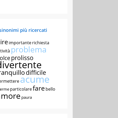
 sinonimi più ricercati
ire
importante
richiesta
problema
tività
prolisso
olce
divertente
ranquillo
difficile
acume
ermettere
fare
particolare
bello
nerme
amore
paura