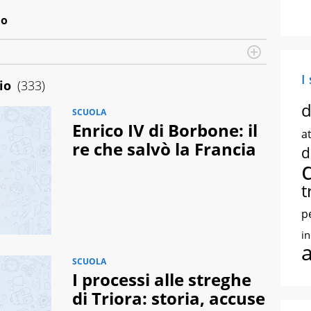
io
I
io
(333)
d
SCUOLA
Enrico IV di Borbone: il
at
re che salvò la Francia
d
t
p
i
SCUOLA
I processi alle streghe
di Triora: storia, accuse