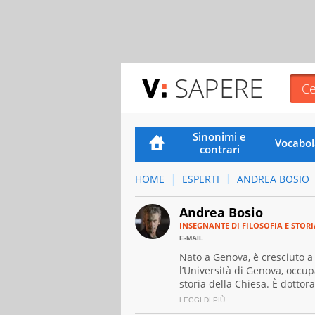
SAPERE
Sinonimi e
Vocabol
contrari
HOME
ESPERTI
ANDREA BOSIO
Andrea Bosio
INSEGNANTE DI FILOSOFIA E STORI
E-MAIL
Nato a Genova, è cresciuto a
l’Università di Genova, occup
storia della Chiesa. È dottor
editrice, ha pubblicato il vo