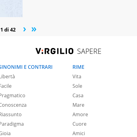
›
»
1 di 42
SAPERE
SINONIMI E CONTRARI
RIME
Libertà
Vita
Facile
Sole
Pragmatico
Casa
Conoscenza
Mare
Riassunto
Amore
Paradigma
Cuore
Gioia
Amici