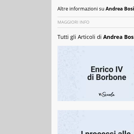
Altre informazioni su
Andrea Bos
MAGGIORI INFO
Data di nascita
: 02/07/1980
Tutti gli Articoli di
Andrea Bos
Luogo di nascita
: Genova