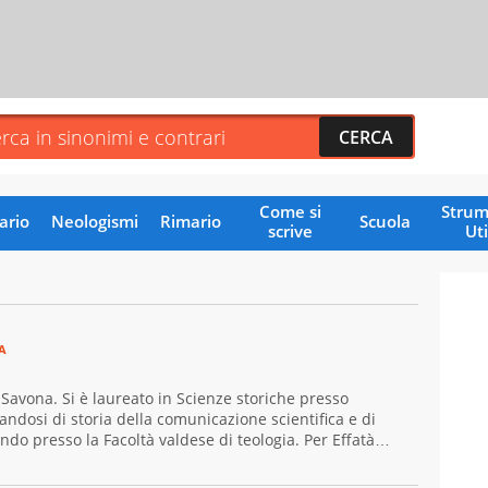
Come si
Strum
ario
Neologismi
Rimario
Scuola
scrive
Uti
A
 Savona. Si è laureato in Scienze storiche presso
andosi di storia della comunicazione scientifica e di
ando presso la Facoltà valdese di teologia. Per Effatà
lume Giovani Minzoni terra incognita.