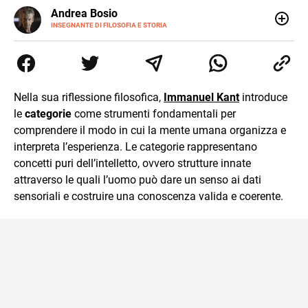
E-
Andrea Bosio
MAIL
INSEGNANTE DI FILOSOFIA E STORIA
Nato a Genova, è cresciuto a Savona. Si è laureato in
Scienze storiche presso l’Università di Genova,
occupandosi di storia della comunicazione scientifica e di
storia della Chiesa. È dottorando presso la Facoltà
valdese di teologia. Per Effatà editrice, ha pubblicato il
Nella sua riflessione filosofica,
Immanuel Kant
introduce
volume Giovani Minzoni terra incognita.
le
categorie
come strumenti fondamentali per
comprendere il modo in cui la mente umana organizza e
interpreta l’esperienza. Le categorie rappresentano
concetti puri dell’intelletto, ovvero strutture innate
attraverso le quali l’uomo può dare un senso ai dati
sensoriali e costruire una conoscenza valida e coerente.