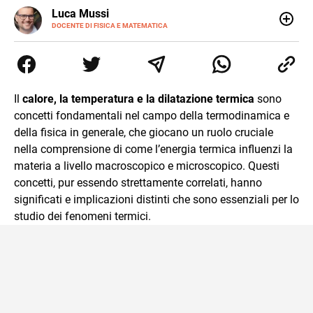
LINKEDIN
Luca Mussi
ALTRI
SITI
DOCENTE DI FISICA E MATEMATICA
Insegnante appassionato di fisica e matematica con
laurea in Astrofisica. Fondatore di PerCorsi, centro di
supporto allo studio con sedi a Milano e in Brianza.
Appassionato di cucina, viaggi, e sport come rugby,
basket e calcio. Curioso del futuro e sempre desideroso di
Il
calore, la temperatura e la dilatazione termica
sono
imparare.
concetti fondamentali nel campo della termodinamica e
della fisica in generale, che giocano un ruolo cruciale
nella comprensione di come l’energia termica influenzi la
materia a livello macroscopico e microscopico. Questi
concetti, pur essendo strettamente correlati, hanno
significati e implicazioni distinti che sono essenziali per lo
studio dei fenomeni termici.