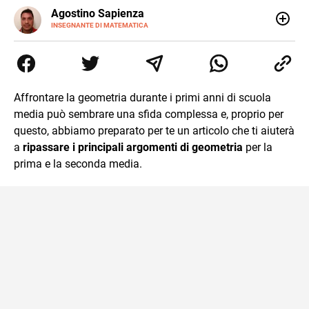
E-
Agostino Sapienza
MAIL
LINKEDIN
INSEGNANTE DI MATEMATICA
Sono nato a Reggio Calabria il 07/10/85. Mi sono
diplomato nel 2005 all'Istituto Magistrale Statale
Tommaso Gulli. Ho conseguito la laurea triennale in
Relazioni Internazionali a Messina e in Economia
Internazionale a Padova. Dopo un pò di anni negli studi
Affrontare la geometria durante i primi anni di scuola
commercialisti sono stato chiamato per una supplenza
media può sembrare una sfida complessa e, proprio per
covid nella classe di insegnamento A47. Ho poi
conseguito l'abilitazione a Trieste nel sostegno e sono
questo, abbiamo preparato per te un articolo che ti aiuterà
entrato di ruolo nel 2023
a
ripassare i principali argomenti di geometria
per la
prima e la seconda media.