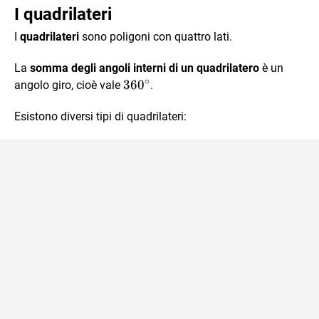
I quadrilateri
altezza}}{2
I
quadrilateri
sono poligoni con quattro lati.
La
somma degli angoli interni di un quadrilatero
è un
∘
360^\circ
36
0
angolo giro, cioè vale
.
Esistono diversi tipi di quadrilateri: