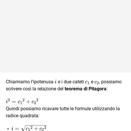
i
c_1
c_2
Chiamiamo l’ipotenusa
e i due cateti
e
, possiamo
i
c
c
1
2
scrivere così la relazione del
teorema di Pitagora
:
2
2
2
i^2 =
=
+
i
c
c
1
2
{c_1}^2
Quindi possiamo ricavare tutte le formule utilizzando la
+
radice quadrata:
{c_2}^2
2
2
i =
=
+
i
c
c
1
2