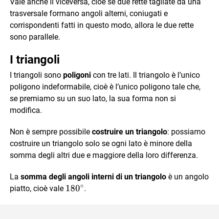
Vale anche il viceversa, cioè se due rette tagliate da una
trasversale formano angoli alterni, coniugati e
corrispondenti fatti in questo modo, allora le due rette
sono parallele.
I triangoli
I triangoli sono
poligoni
con tre lati. Il triangolo è l’unico
poligono indeformabile, cioè è l’unico poligono tale che,
se premiamo su un suo lato, la sua forma non si
modifica.
Non è sempre possibile
costruire un triangolo
: possiamo
costruire un triangolo solo se ogni lato è minore della
somma degli altri due e maggiore della loro differenza.
La
somma degli angoli interni di un triangolo
è un angolo
∘
180^\circ
18
0
piatto, cioè vale
.