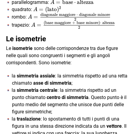
A =
=
base
⋅
altezza
parallelogramma:
A
2
\text{base}
A =
=
(
lato
)
quadrato:
A
diagonale maggiore
⋅
diagonale minore
\cdot
(\text{lato})^2
A =
=
rombo:
A
2
\text{altezza}
\frac{\text{diagonale
(
base maggiore
+
base minore
)
⋅
altezza
A =
=
trapezio:
A
2
maggiore } \cdot
\frac{(\text{base
\text{ diagonale
maggiore } +
Le isometrie
minore}}{2}
\text{ base
Le
isometrie
sono delle corrispondenze tra due figure
minore}) \cdot
nelle quali sono congruenti i segmenti e gli angoli
\text{ altezza}}
corrispondenti. Sono isometrie:
{2}
la
simmetria assiale
: la simmetria rispetto ad una retta
chiamato
asse di simmetria
;
la
simmetria centrale
: la simmetria rispetto ad un
punto chiamato
centro di simmetria
. Questo punto è il
punto medio del segmento che unisce due punti delle
figure simmetriche;
la
traslazione
: lo spostamento di tutti i punti di una
figura in una stessa direzione indicata da un
vettore
. Il
vettore si indica con una freccia: la sua lunghezza