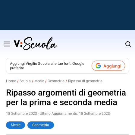
Salta
al
contenuto
Aggiungi
Virgilio Scuola
alle tue fonti Google
Aggiungi
preferite
v
Home
Scuola
Medie
Geometria
Ripasso di geometria
i
Ripasso argomenti di geometria
per la prima e seconda media
18 Settembre 2023 - Ultimo Aggiornamento: 18 Settembre 2023
Medie
Geometria