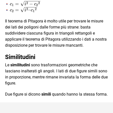
\sqrt{{c_1}^2
2
2
c_1 =
=
−
c
i
c
1
2
+ {c_2}^2}
\sqrt{i^2
2
2
c_2 =
=
–
c
i
c
2
1
-
\sqrt{i^2
{c_2}^2}
–
Il teorema di Pitagora è molto utile per trovare le misure
{c_1}^2}
dei lati dei poligoni dalle forme più strane: basta
suddividere ciascuna figura in triangoli rettangoli e
applicare il teorema di Pitagora utilizzando i dati a nostra
disposizione per trovare le misure mancanti.
Similitudini
Le
similitudini
sono trasformazioni geometriche che
lasciano inalterati gli angoli. I lati di due figure simili sono
in proporzione, mentre rimane invariata la forma delle due
figure.
Due figure si dicono
simili
quando hanno la stessa forma.