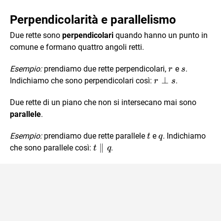
Perpendicolarità e parallelismo
Due rette sono
perpendicolari
quando hanno un punto in
comune e formano quattro angoli retti.
r
s
Esempio:
prendiamo due rette perpendicolari,
e
.
r
s
r
⊥
Indichiamo che sono perpendicolari così:
.
r
s
\perp
Due rette di un piano che non si intersecano mai sono
s
parallele
.
t
q
Esempio:
prendiamo due rette parallele
e
. Indichiamo
t
q
t
∥
che sono parallele così:
.
t
q
\parallel
q