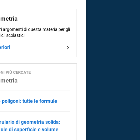
metria
i argomenti di questa materia per gli
cicli scolastici
riori
ONI PIÙ CERCATE
metria
 poligoni: tutte le formule
ulario di geometria solida:
ule di superficie e volume