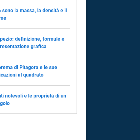
 sono la massa, la densità e il
ume
rapezio: definizione, formule e
resentazione grafica
eorema di Pitagora e le sue
icazioni al quadrato
nti notevoli e le proprietà di un
ngolo