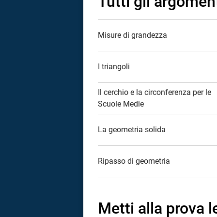
Tutti gli argomen
Misure di grandezza
I triangoli
Il cerchio e la circonferenza per le
Scuole Medie
La geometria solida
Ripasso di geometria
i
Metti alla prova 
tografico