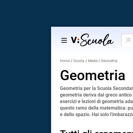
Cosa
Salta
vuoi
al
impar
contenuto
Home
Scuola
Medie
Geometria
Geometria
Geometria per la Scuola Secondari
geometria deriva dal greco antico 
esercizi e lezioni di geometria ada
questo ramo della matematica: punt
e dello spazio. Hai solo l'imbarazz