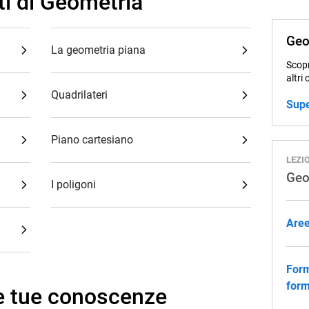
ti di Geometria
Geo
La geometria piana
Scopr
altri 
Quadrilateri
Supe
Piano cartesiano
LEZI
Geo
I poligoni
Aree
Form
form
le tue conoscenze