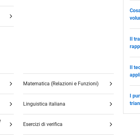
Cosa
vol
Il t
rapp
Il t
appl
Matematica (Relazioni e Funzioni)
I pu
tria
Linguistica italiana
e
Esercizi di verifica