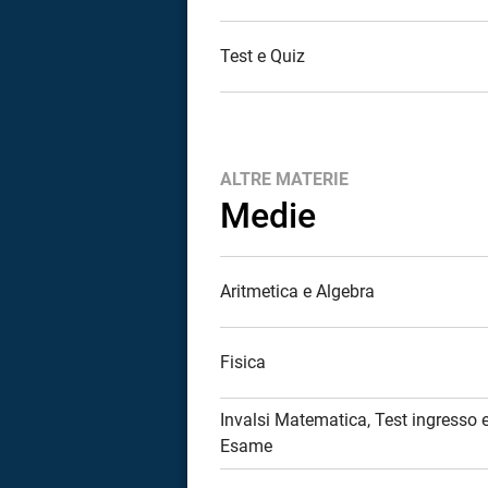
a
Test e Quiz
correnze
ALTRE MATERIE
Medie
Aritmetica e Algebra
Fisica
Invalsi Matematica, Test ingresso 
Esame