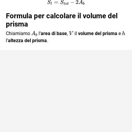
=
S_l = S_{tot}-2A_b
−
2
S
S
A
l
t
o
t
b
Formula per calcolare il volume del
prisma
A_b
V
h
Chiamiamo
l’
area di base
,
il
volume del prisma
e
A
V
h
b
l’
altezza del prisma
.