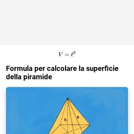
3
=
V = \ell^3
ℓ
V
Formula per calcolare la superficie
della piramide