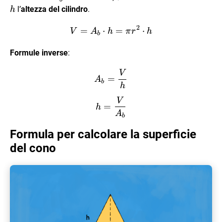
l’
altezza del cilindro
.
h
2
=
⋅
V = A_b \cdot h = \pi r^2
=
⋅
V
A
h
π
r
h
b
Formule inverse
:
V
A_b =\dfrac{V}{h}
=
A
b
h
V
h = \dfrac{V}{A_b}
=
h
A
b
Formula per calcolare la superficie
del cono