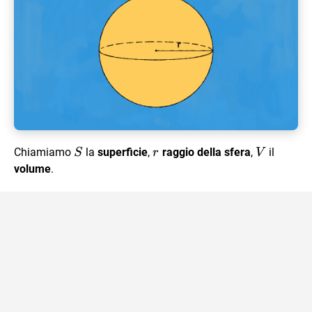
S
r
V
Chiamiamo
la
superficie
,
raggio della sfera
,
il
S
r
V
volume
.