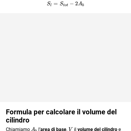
=
S_l = S_{tot}-2A_b
−
2
S
S
A
l
t
o
t
b
Formula per calcolare il volume del
cilindro
A_b
V
h
Chiamiamo
l’
area di base
,
il
volume del cilindro
e
A
V
b