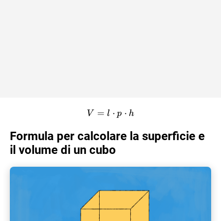
=
V = l \cdot p \cdot h
⋅
⋅
V
l
p
h
Formula per calcolare la superficie e
il volume di un cubo