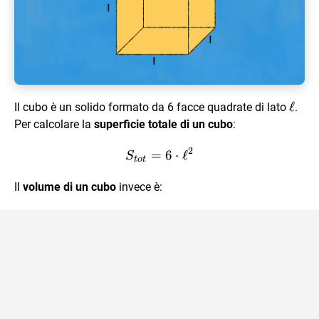
\ell
ℓ
Il cubo è un solido formato da 6 facce quadrate di lato
.
Per calcolare la
superficie totale di un cubo
:
2
=
S_{tot} = 6 \cdot \ell^2
6
⋅
ℓ
S
t
o
t
Il
volume di un cubo
invece è: