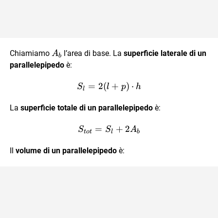
A_b
Chiamiamo
l’area di base. La
superficie laterale di un
A
b
parallelepipedo
è:
=
2
(
S_l = 2(l + p) \cdot h
+
)
⋅
S
l
p
h
l
La
superficie totale di un parallelepipedo
è:
=
S_{tot} = S_l + 2 A_b
+
2
S
S
A
t
o
t
l
b
Il
volume di un parallelepipedo
è: