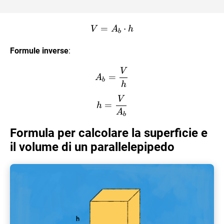
=
V = A_b \cdot h
⋅
V
A
h
b
Formule inverse
:
V
A_b= \dfrac{V}{h}
=
A
b
h
V
h =\dfrac{V}{A_b}
=
h
A
b
Formula per calcolare la superficie e
il volume di un parallelepipedo