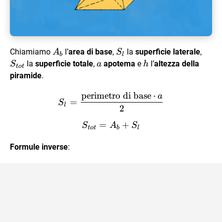
A_b
S_l
S_{t
Chiamiamo
l’
area di base
,
la
superficie laterale
,
A
S
b
l
a
h
la
superficie totale
,
apotema
e
l’
altezza della
S
a
h
t
o
t
piramide
.
perimetro di base
⋅
a
S_l =\dfrac{\text{perimetr
=
S
l
2
=
S_{tot} = A_b + S_l
+
S
A
S
t
o
t
b
l
Formule inverse
: