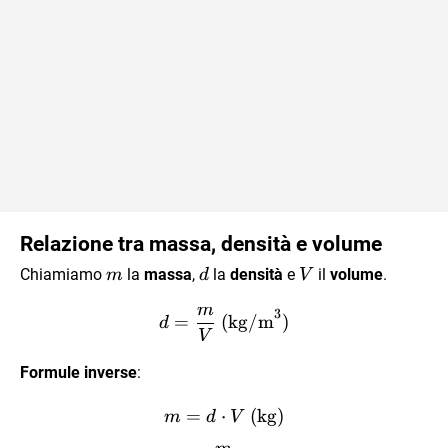
Relazione tra massa, densità e volume
m
d
V
Chiamiamo
la
massa
,
la
densità
e
il
volume
.
m
d
V
m
3
d =\dfrac {m}{V} \ (\te
=
(
kg/m
)
d
V
Formule inverse
:
=
⋅
m = d \cdot V \ (\text{kg
(
kg
)
m
d
V