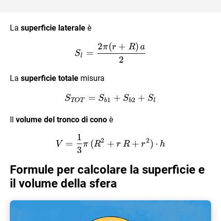
La
superficie laterale
è
2
(
+
)
S_l=\frac{2\pi (r+R)\,a}
π
r
R
a
=
S
l
2
La
superficie totale
misura
=
S_{TOT}=S_{b1}+S_{b2
+
+
S
S
S
S
1
2
TOT
b
b
l
Il
volume del tronco di cono
è
1
V=\frac{1}{3}\pi\,(R^2+
2
2
=
(
+
+
)
⋅
V
π
R
r
R
r
h
3
Formule per calcolare la superficie e
il volume della sfera