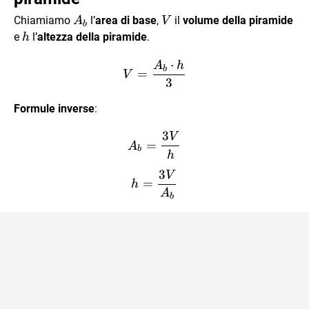
A_b
V
Chiamiamo
l’
area di base
,
il
volume della piramide
A
V
b
h
e
l’
altezza della piramide
.
h
⋅
A
h
V = \dfrac{A_b \cdot h}{
b
=
V
3
Formule inverse
:
3
V
A_b=\dfrac{3V}{h}
=
A
b
h
3
V
h=\dfrac{3V}{A_b}
=
h
A
b