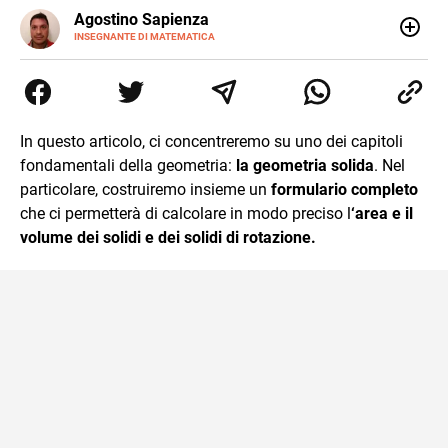
E-
Agostino Sapienza
MAIL
LINKEDIN
INSEGNANTE DI MATEMATICA
Sono nato a Reggio Calabria il 07/10/85. Mi sono
diplomato nel 2005 all'Istituto Magistrale Statale
Tommaso Gulli. Ho conseguito la laurea triennale in
Relazioni Internazionali a Messina e in Economia
Internazionale a Padova. Dopo un pò di anni negli studi
In questo articolo, ci concentreremo su uno dei capitoli
commercialisti sono stato chiamato per una supplenza
fondamentali della geometria:
la geometria solida
. Nel
covid nella classe di insegnamento A47. Ho poi
conseguito l'abilitazione a Trieste nel sostegno e sono
particolare, costruiremo insieme un
formulario completo
entrato di ruolo nel 2023
che ci permetterà di calcolare in modo preciso l
‘area e il
volume dei solidi e dei solidi di rotazione.