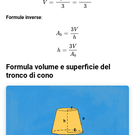
=
=
V
3
3
Formule inverse
:
3
V
A_b = \dfrac{3V}{h}
=
A
b
h
3
V
h = \dfrac{3V}{A_b}
=
h
A
b
Formula volume e superficie del
tronco di cono