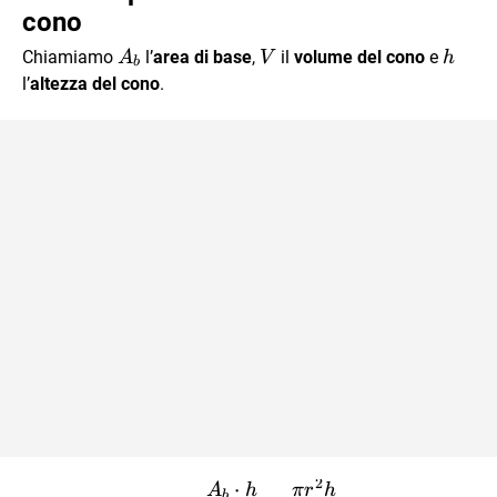
cono
A_b
V
h
Chiamiamo
l’
area di base
,
il
volume del cono
e
A
V
h
b
l’
altezza del cono
.
2
⋅
V = \dfrac{A_b \cdot h}{
A
h
π
r
h
b