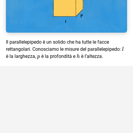
Il parallelepipedo è un solido che ha tutte le facce
l
rettangolari. Conosciamo le misure del parallelepipedo:
l
p
h
è la larghezza,
è la profondità e
è l’altezza.
p
h