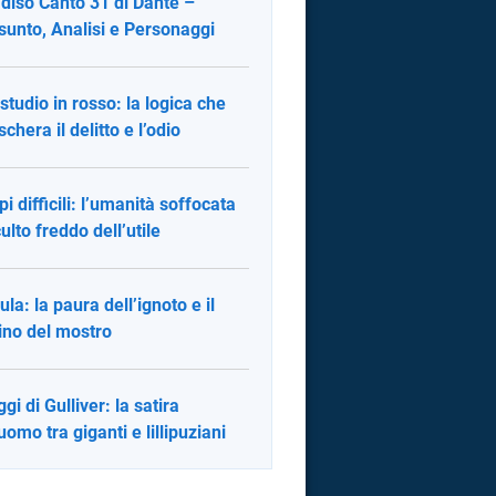
diso Canto 31 di Dante –
sunto, Analisi e Personaggi
studio in rosso: la logica che
chera il delitto e l’odio
i difficili: l’umanità soffocata
ulto freddo dell’utile
ula: la paura dell’ignoto e il
ino del mostro
ggi di Gulliver: la satira
uomo tra giganti e lillipuziani