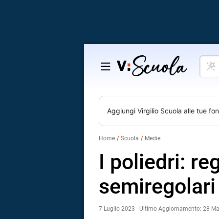
Cosa
Salta
vuoi
al
impar
contenuto
Aggiungi
Virgilio Scuola
alle tue fon
Home
Scuola
Medie
I poliedri: re
semiregolari
7 Luglio 2023 - Ultimo Aggiornamento: 28 M