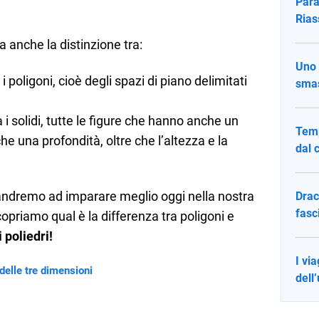
Para
Rias
a anche la distinzione tra:
Uno 
i poligoni, cioè degli spazi di piano delimitati
smas
 i solidi, tutte le figure che hanno anche un
Temp
 una profondità, oltre che l’altezza e la
dal c
 andremo ad imparare meglio oggi nella nostra
Drac
fasc
opriamo qual è la differenza tra poligoni e
 poliedri!
I via
delle tre dimensioni
dell’