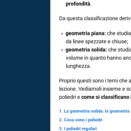
profondità
.
a
Da questa classificazione deriv
correnze
geometria piana:
che studia 
da linee spezzate e chiuse;
geometria solida:
che studia
volume in quanto hanno anche
lunghezza.
Proprio questi sono i temi che
lezione. Vediamoli insieme e sc
poliedri e
come si classificano i
La geometria solida: la geometria 
Cosa sono i poliedri
I poliedri regolari