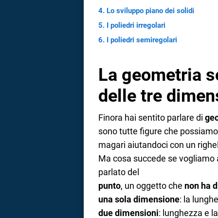
Lo sviluppo piano dei solidi
I poliedri irregolari
I poliedri semiregolari
La geometria so
delle tre dimen
Finora hai sentito parlare di
geo
sono tutte figure che possiamo 
magari aiutandoci con un righel
Ma cosa succede se vogliamo 
parlato del
punto
, un oggetto che
non ha 
una sola dimensione
: la lungh
due dimensioni
: lunghezza e 