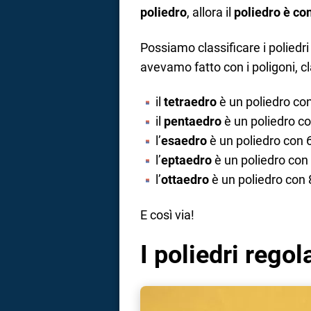
poliedro
, allora il
poliedro è co
Possiamo classificare i poliedr
avevamo fatto con i poligoni, cla
il
tetraedro
è un poliedro con
il
pentaedro
è un poliedro co
l’
esaedro
è un poliedro con 6
l’
eptaedro
è un poliedro con 
l’
ottaedro
è un poliedro con 
E così via!
I poliedri regol