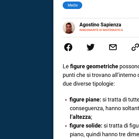
Medie
E-
Agostino Sapienza
MAIL
LINKEDIN
INSEGNANTE DI MATEMATICA
Sono nato a Reggio Calabria il 
Magistrale Statale Tommaso Gull
Internazionali a Messina e in 
studi commercialisti sono stat
insegnamento A47. Ho poi conseg
di ruolo nel 2023
Le
figure geometriche
possono 
punti che si trovano all’interno 
due diverse tipologie:
figure piane:
si tratta di tu
conseguenza, hanno soltan
l’altezza
;
i
figure solide:
si tratta di f
piano, quindi hanno tre dim
tografico