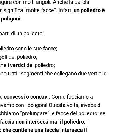
 Figure con molti angoli. Anche la parola
 significa “molte facce". Infatti
un poliedro è
 poligoni
.
parti di un poliedro:
poliedro sono le sue
facce
;
goli
del poliedro;
che i
vertici
del poliedro;
no tutti i segmenti che collegano due vertici di
re
convessi
o
concavi
. Come facciamo a
vamo con i poligoni! Questa volta, invece di
dobbiamo “prolungare" le facce del poliedro: se
faccia non interseca mai il poliedro
, il
o che contiene una faccia interseca il