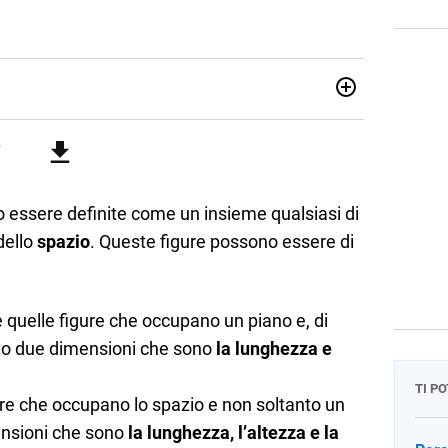
07/10/85. Mi sono diplomato nel 2005 all'Istituto
i. Ho conseguito la laurea triennale in Relazioni
Economia Internazionale a Padova. Dopo un pò di anni negli
o chiamato per una supplenza covid nella classe di
uito l'abilitazione a Trieste nel sostegno e sono entrato
essere definite come un insieme qualsiasi di
dello
spazio
. Queste figure possono essere di
tte quelle figure che occupano un piano e, di
to due dimensioni che sono
la lunghezza e
TI P
igure che occupano lo spazio e non soltanto un
ensioni che sono
la lunghezza, l’altezza e la