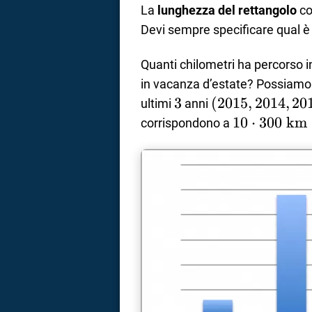
km}
La
lunghezza del rettangolo
co
Devi sempre specificare qual è 
Quanti chilometri ha percorso i
in vacanza d’estate? Possiamo 
3
3
(2015,
(
2015
,
2014
,
20
ultimi
anni
2014,
10\cdot300
10
⋅
300
km
corrispondono a
2013)
km}=3000\
km}