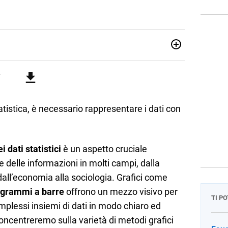
07/10/85. Mi sono diplomato nel 2005 all'Istituto
i. Ho conseguito la laurea triennale in Relazioni
Economia Internazionale a Padova. Dopo un pò di anni negli
o chiamato per una supplenza covid nella classe di
uito l'abilitazione a Trieste nel sostegno e sono entrato
tistica, è necessario rappresentare i dati con
 dati statistici
è un aspetto cruciale
ne delle informazioni in molti campi, dalla
 dall’economia alla sociologia. Grafici come
agrammi a barre
offrono un mezzo visivo per
TI P
lessi insiemi di dati in modo chiaro ed
 concentreremo sulla varietà di metodi grafici