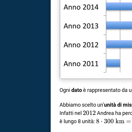
Ogni
dato
è rappresentato da 
Abbiamo scelto un’
unità di mi
2012
2012
Infatti nel
Andrea ha per
8\cdot300\t
8
⋅
300
km
=
è lungo 8 unità:
km}=2400\t