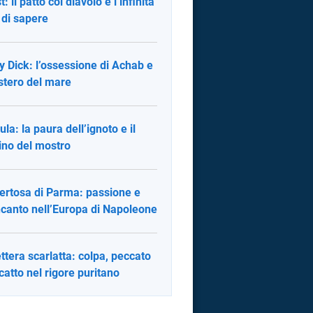
: il patto col diavolo e l’infinita
 di sapere
 Dick: l’ossessione di Achab e
istero del mare
ula: la paura dell’ignoto e il
ino del mostro
ertosa di Parma: passione e
ncanto nell’Europa di Napoleone
ettera scarlatta: colpa, peccato
scatto nel rigore puritano