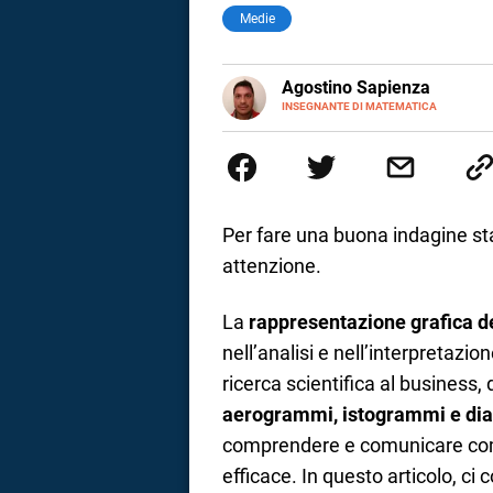
Medie
E-
Agostino Sapienza
MAIL
LINKEDIN
INSEGNANTE DI MATEMATICA
Sono nato a Reggio Calabria il 
Magistrale Statale Tommaso Gull
Internazionali a Messina e in 
studi commercialisti sono stat
insegnamento A47. Ho poi conseg
di ruolo nel 2023
Per fare una buona indagine sta
attenzione.
La
rappresentazione grafica dei
nell’analisi e nell’interpretazio
ricerca scientifica al business,
aerogrammi, istogrammi e di
i
comprendere e comunicare comp
efficace. In questo articolo, ci
tografico