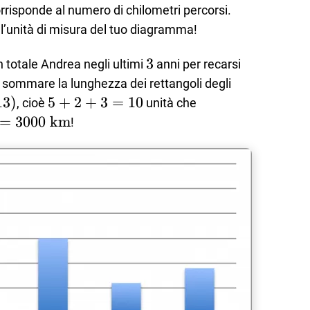
rrisponde al numero di chilometri percorsi.
l’unità di misura del tuo diagramma!
3
3
n totale Andrea negli ultimi
anni per recarsi
sommare la lunghezza dei rettangoli degli
13
)
5+2+3=10
5
+
2
+
3
=
10
, cioè
unità che
\text{
=
3000
km
!
text{