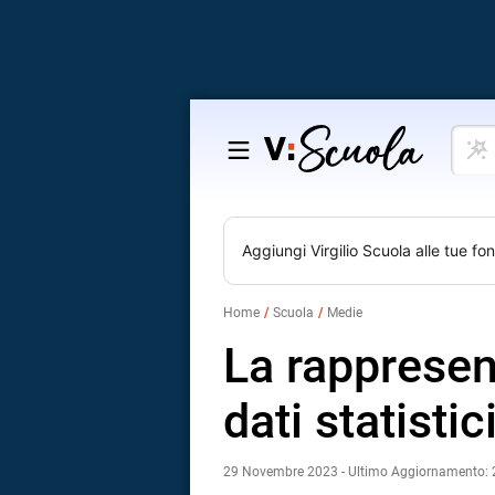
Cosa
Salta
vuoi
al
impar
contenuto
Aggiungi
Virgilio Scuola
alle tue fon
Home
Scuola
Medie
La rappresen
dati statistic
29 Novembre 2023 - Ultimo Aggiornamento: