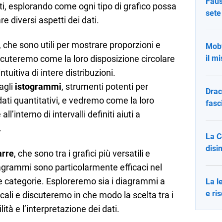
Faust
ati, esplorando come ogni tipo di grafico possa
sete
e diversi aspetti dei dati.
, che sono utili per mostrare proporzioni e
Moby
discuteremo come la loro disposizione circolare
il m
tuitiva di intere distribuzioni.
agli
istogrammi
, strumenti potenti per
Drac
 dati quantitativi, e vedremo come la loro
fasc
l’interno di intervalli definiti aiuti a
.
La C
disi
arre
, che sono tra i grafici più versatili e
grammi sono particolarmente efficaci nel
e categorie. Esploreremo sia i diagrammi a
La l
e ri
icali e discuteremo in che modo la scelta tra i
ità e l’interpretazione dei dati.