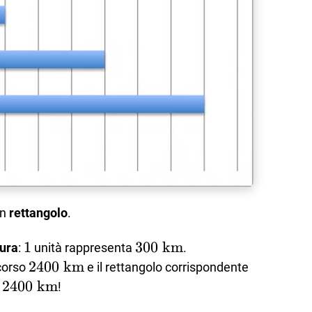
un
rettangolo
.
1
1
300\text{
300
km
sura
:
unità rappresenta
.
km}
2400\text{
2400
km
corso
e il rettangolo corrispondente
km}
ext{
2400
km
!
ext{