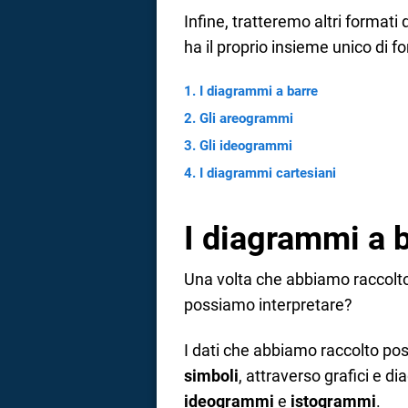
Infine, tratteremo altri formati
ha il proprio insieme unico di f
I diagrammi a barre
Gli areogrammi
Gli ideogrammi
I diagrammi cartesiani
I diagrammi a 
Una volta che abbiamo raccolto t
possiamo interpretare?
I dati che abbiamo raccolto p
simboli
, attraverso grafici e d
ideogrammi
e
istogrammi
.