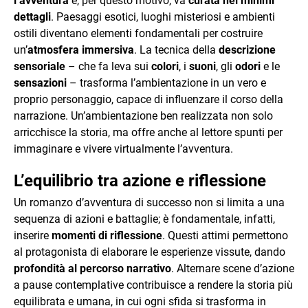
l’avventura
e, per questo motivo, va
curata nei minimi
dettagli
. Paesaggi esotici, luoghi misteriosi e ambienti
ostili diventano elementi fondamentali per costruire
un’
atmosfera immersiva
. La tecnica della
descrizione
sensoriale
– che fa leva sui
colori
, i
suoni
, gli
odori
e le
sensazioni
– trasforma l’ambientazione in un vero e
proprio personaggio, capace di influenzare il corso della
narrazione. Un’ambientazione ben realizzata non solo
arricchisce la storia, ma offre anche al lettore spunti per
immaginare e vivere virtualmente l’avventura.
L’equilibrio tra azione e riflessione
Un romanzo d’avventura di successo non si limita a una
sequenza di azioni e battaglie; è fondamentale, infatti,
inserire
momenti di riflessione
. Questi attimi permettono
al protagonista di elaborare le esperienze vissute, dando
profondità al percorso narrativo
. Alternare scene d’azione
a pause contemplative contribuisce a rendere la storia più
equilibrata e umana, in cui ogni sfida si trasforma in