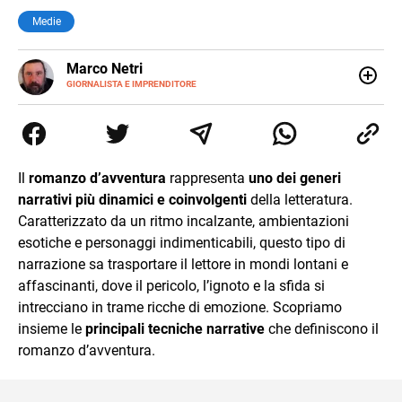
Medie
E-
Marco Netri
MAIL
GIORNALISTA E IMPRENDITORE
Ho iniziato a scrivere da giovanissimo e ne ho fatto il mio
lavoro. Dopo la laurea in Scienze Politiche e il Master in
Giornalismo conseguiti alla Luiss, ho associato la
passione per la scrittura a quello per lo studio
dedicandomi per anni al lavoro di ricercatore. Oggi sono
Il
romanzo d’avventura
rappresenta
uno dei generi
imprenditore di me stesso.
narrativi più dinamici e coinvolgenti
della letteratura.
Caratterizzato da un ritmo incalzante, ambientazioni
esotiche e personaggi indimenticabili, questo tipo di
narrazione sa trasportare il lettore in mondi lontani e
affascinanti, dove il pericolo, l’ignoto e la sfida si
intrecciano in trame ricche di emozione. Scopriamo
insieme le
principali tecniche narrative
che definiscono il
romanzo d’avventura.