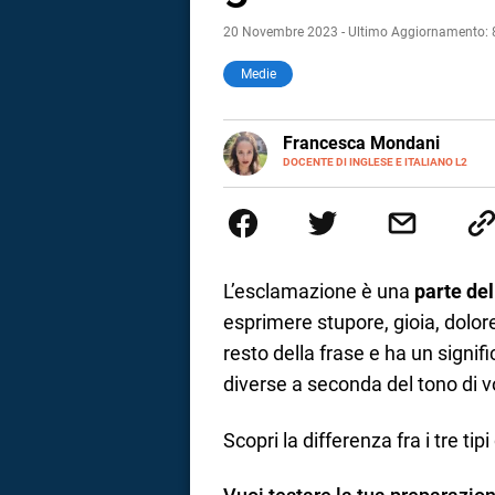
20 Novembre 2023 - Ultimo Aggiornamento:
Medie
LINKEDIN
Francesca Mondani
INSTAGRAM
DOCENTE DI INGLESE E ITALIANO L2
Specializzata in pedagogia e did
adulti nella scuola secondaria 
Onsite e contenuti per il web. 
il dono della sintesi.
L’esclamazione è una
parte del
esprimere stupore, gioia, dolore
resto della frase e ha un sign
diverse a seconda del tono di v
Scopri la differenza fra i tre ti
i
tografico