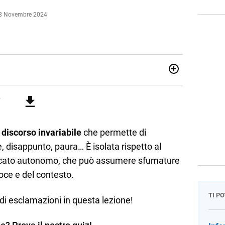
 8 Novembre 2024
attica dell’italiano e dell’inglese, insegno ad adolescenti e
di secondo grado. Mi occupo inoltre di traduzioni, SEO
Amo i saggi storici, la cucina e la mia Honda CBF500. Non ho
 discorso invariabile
che permette di
, disappunto, paura… È isolata rispetto al
ificato autonomo, che può assumere sfumature
oce e del contesto.
TI P
pi di esclamazioni in questa lezione!