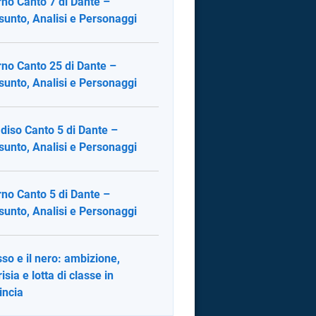
rno Canto 7 di Dante –
sunto, Analisi e Personaggi
rno Canto 25 di Dante –
sunto, Analisi e Personaggi
diso Canto 5 di Dante –
sunto, Analisi e Personaggi
rno Canto 5 di Dante –
sunto, Analisi e Personaggi
osso e il nero: ambizione,
isia e lotta di classe in
incia