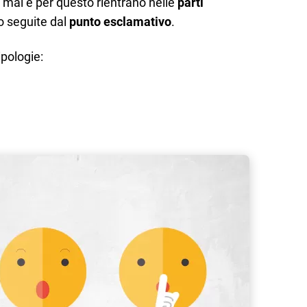
mai e per questo rientrano nelle
parti
ito seguite dal
punto esclamativo
.
ipologie: