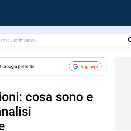
are?
ti Google preferite
Aggiungi
oni: cosa sono e
analisi
e