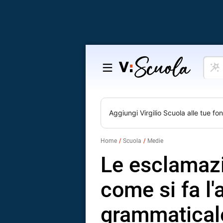
Cosa
Salta
vuoi
al
impar
contenuto
Aggiungi
Virgilio Scuola
alle tue fon
Home
Scuola
Medie
Le esclamazi
come si fa l'
grammatical