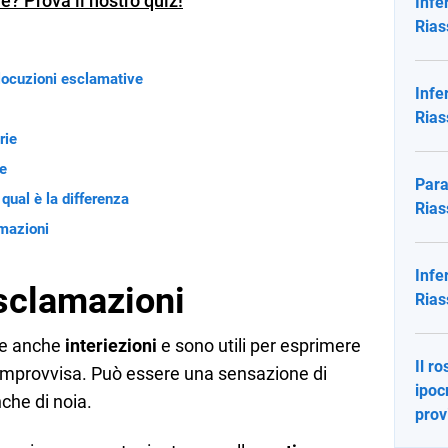
e? Prova il nostro quiz!
Infe
Rias
 locuzioni esclamative
Infe
Rias
rie
ve
Para
qual è la differenza
Rias
amazioni
Infe
sclamazioni
Rias
e anche
interiezioni
e sono utili per esprimere
Il r
 improvvisa. Può essere una sensazione di
ipocr
nche di noia.
prov