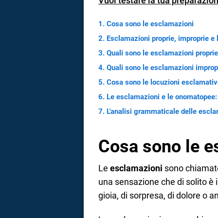
Vuoi testare la tua preparazion
a
Cosa sono le esclamazioni
correnze
Esclamazioni proprie, improprie e
Quali sono le esclamazioni proprie
Quali sono le esclamazioni improp
Cosa sono le locuzioni esclamati
Le esclamazioni e le onomatopee: 
L'analisi grammaticale delle escl
Cosa sono le e
Le
esclamazioni
sono chiamat
una sensazione che di solito è
gioia, di sorpresa, di dolore o a