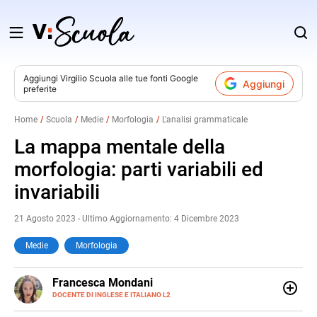
Salta
al
contenuto
Aggiungi
Virgilio Scuola
alle tue fonti Google
Aggiungi
preferite
v
Home
Scuola
Medie
Morfologia
L'analisi grammaticale
i
La mappa mentale della
morfologia: parti variabili ed
invariabili
21 Agosto 2023 - Ultimo Aggiornamento: 4 Dicembre 2023
Medie
Morfologia
LINKEDIN
Francesca Mondani
INSTAGRAM
DOCENTE DI INGLESE E ITALIANO L2
Specializzata in pedagogia e didattica dell’italiano e