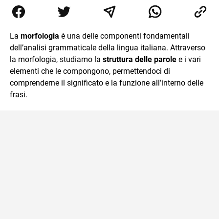
dell’inglese, insegno ad adolescenti e adulti nella scuola
secondaria di secondo grado. Mi occupo inoltre di
traduzioni, SEO Onsite e contenuti per il web. Amo i saggi
storici, la cucina e la mia Honda CBF500. Non ho il dono
La
morfologia
è una delle componenti fondamentali
della sintesi.
dell’analisi grammaticale della lingua italiana. Attraverso
la morfologia, studiamo la
struttura delle parole
e i vari
elementi che le compongono, permettendoci di
comprenderne il significato e la funzione all’interno delle
frasi.