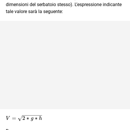
dimensioni del serbatoio stesso). L’espressione indicante
tale valore sarà la seguente:
V=\sqrt{2*g*h}
=
2
∗
∗
V
g
h