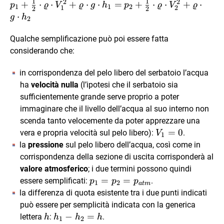
1
1
2
2
p_{1} + \frac{1}
+
⋅
⋅
+
⋅
⋅
=
p_{2} + \frac{1}
+
⋅
⋅
+
⋅
p
ϱ
V
ϱ
g
h
p
ϱ
V
ϱ
1
1
2
1
2
2
2
{2} \cdot \varrho
{2} \cdot \varrho
⋅
g
h
2
\cdot
\cdot
V_{1}^{2}+\varrho
V_{2}^{2}+\varrho
Qualche semplificazione può poi essere fatta
\cdot g \cdot h_{1}
\cdot g \cdot h_{2}
considerando che:
=
in corrispondenza del pelo libero del serbatoio l’acqua
ha
velocità nulla
(l’ipotesi che il serbatoio sia
sufficientemente grande serve proprio a poter
immaginare che il livello dell’acqua al suo interno non
scenda tanto velocemente da poter apprezzare una
V_{1}=0
=
0
vera e propria velocità sul pelo libero):
.
V
1
la
pressione
sul pelo libero dell’acqua, così come in
corrispondenza della sezione di uscita corrisponderà al
valore atmosferico
; i due termini possono quindi
p_{1}=p_{2}=p_{atm}
=
=
essere semplificati:
.
p
p
p
1
2
a
t
m
la differenza di quota esistente tra i due punti indicati
può essere per semplicità indicata con la generica
h
h_{1}-
−
=
lettera
:
.
h
h
h
h
1
2