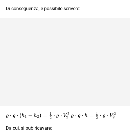
h_{2}=h
Di conseguenza, è possibile scrivere:
1
1
2
2
\varrho
⋅
⋅
(
−
)
=
⋅
⋅
\varrho
⋅
⋅
=
⋅
⋅
ϱ
g
h
h
ϱ
V
ϱ
g
h
ϱ
V
1
2
2
2
2
2
\cdot g
\cdot g
\cdot
Da cui, si può ricavare:
\cdot h =