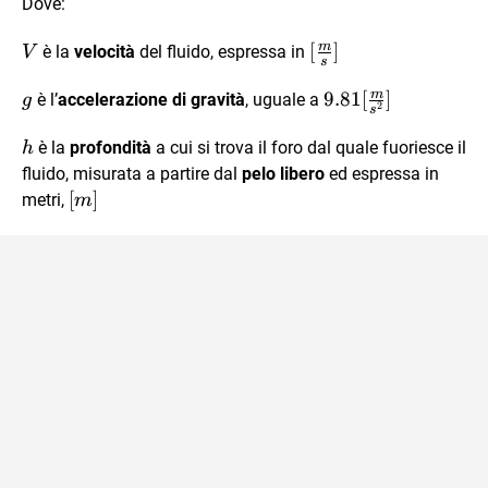
Dove:
m
V
[\frac{m}
[
]
è la
velocità
del fluido, espressa in
V
s
{s}]
m
g
9.81
9.81
[
]
è l’
accelerazione di gravità
, uguale a
g
2
s
[\frac{m}
h
è la
profondità
a cui si trova il foro dal quale fuoriesce il
{s^{2}}]
h
fluido, misurata a partire dal
pelo libero
ed espressa in
[m]
[
]
metri,
m