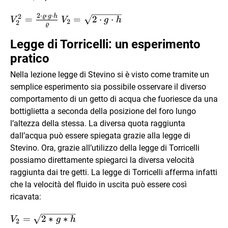
(h_{1}-
\frac{1}
2
⋅
⋅
⋅
2
ϱ
g
h
V_{2}^{2}=\frac{2
V_{2}=\sqrt{2
=
=
2
⋅
⋅
h_{2}) =
{2} \cdot
V
V
g
h
2
2
ϱ
\cdot \varrho \cdot
\cdot g \cdot
\frac{1}
\varrho
g \cdot h}
h}
Legge di Torricelli: un esperimento
{2} \cdot
\cdot
{\varrho}
\varrho
V_{2}^{2}
pratico
\cdot
Nella lezione legge di Stevino si è visto come tramite un
V_{2}^{2}
semplice esperimento sia possibile osservare il diverso
comportamento di un getto di acqua che fuoriesce da una
bottiglietta a seconda della posizione del foro lungo
l’altezza della stessa. La diversa quota raggiunta
dall’acqua può essere spiegata grazie alla legge di
Stevino. Ora, grazie all’utilizzo della legge di Torricelli
possiamo direttamente spiegarci la diversa velocità
raggiunta dai tre getti. La legge di Torricelli afferma infatti
che la velocità del fluido in uscita può essere così
ricavata:
V_{2}=\sqrt{2*g*h}
=
2
∗
∗
V
g
h
2