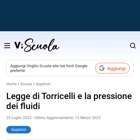
Salta
al
contenuto
Aggiungi
Virgilio Scuola
alle tue fonti Google
Aggiungi
preferite
v
Home
Scuola
Superiori
i
Legge di Torricelli e la pressione
dei fluidi
25 Luglio 2023 - Ultimo Aggiornamento: 13 Marzo 2025
Superiori