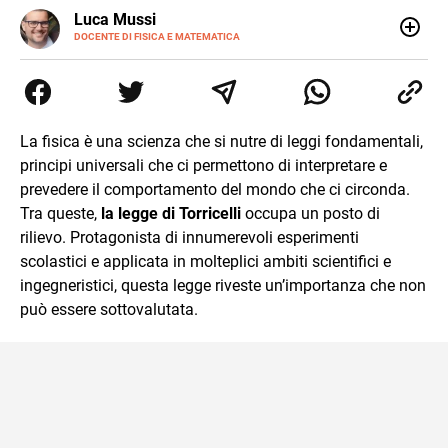
LINKEDIN
Luca Mussi
ALTRI
SITI
DOCENTE DI FISICA E MATEMATICA
Insegnante appassionato di fisica e matematica con
laurea in Astrofisica. Fondatore di PerCorsi, centro di
supporto allo studio con sedi a Milano e in Brianza.
Appassionato di cucina, viaggi, e sport come rugby,
basket e calcio. Curioso del futuro e sempre desideroso di
La fisica è una scienza che si nutre di leggi fondamentali,
imparare.
principi universali che ci permettono di interpretare e
prevedere il comportamento del mondo che ci circonda.
Tra queste,
la legge di Torricelli
occupa un posto di
rilievo. Protagonista di innumerevoli esperimenti
scolastici e applicata in molteplici ambiti scientifici e
ingegneristici, questa legge riveste un’importanza che non
può essere sottovalutata.