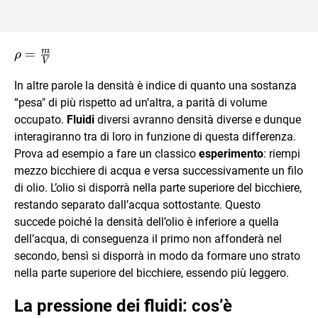
m
\rho =
=
ρ
V
\frac{m}
{V}
In altre parole la densità è indice di quanto una sostanza
“pesa" di più rispetto ad un’altra, a parità di volume
occupato.
Fluidi
diversi avranno densità diverse e dunque
interagiranno tra di loro in funzione di questa differenza.
Prova ad esempio a fare un classico
esperimento
: riempi
mezzo bicchiere di acqua e versa successivamente un filo
di olio. L’olio si disporrà nella parte superiore del bicchiere,
restando separato dall’acqua sottostante. Questo
succede poiché la densità dell’olio è inferiore a quella
dell’acqua, di conseguenza il primo non affonderà nel
secondo, bensì si disporrà in modo da formare uno strato
nella parte superiore del bicchiere, essendo più leggero.
La pressione dei fluidi: cos’è