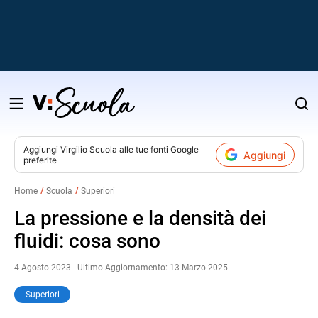
Salta
al
contenuto
Aggiungi
Virgilio Scuola
alle tue fonti Google
Aggiungi
preferite
v
Home
Scuola
Superiori
i
La pressione e la densità dei
fluidi: cosa sono
4 Agosto 2023 - Ultimo Aggiornamento: 13 Marzo 2025
Superiori