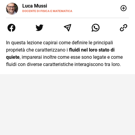
LINKEDIN
Luca Mussi
ALTRI
SITI
DOCENTE DI FISICA E MATEMATICA
Insegnante appassionato di fisica e matematica con
laurea in Astrofisica. Fondatore di PerCorsi, centro di
supporto allo studio con sedi a Milano e in Brianza.
Appassionato di cucina, viaggi, e sport come rugby,
basket e calcio. Curioso del futuro e sempre desideroso di
In questa lezione capirai come definire le principali
imparare.
proprietà che caratterizzano i
fluidi nel loro stato di
quiete
, imparerai inoltre come esse sono legate e come
fluidi con diverse caratteristiche interagiscono tra loro.