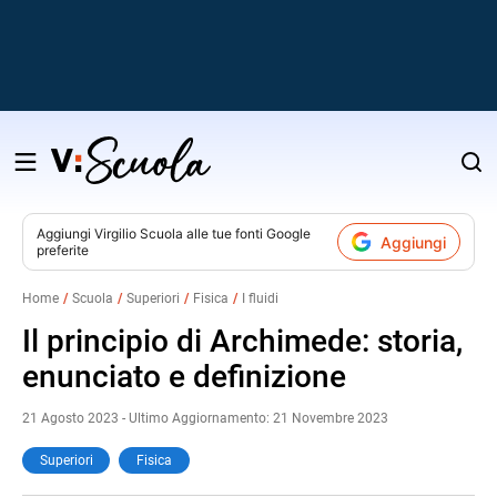
Salta
al
contenuto
Aggiungi
Virgilio Scuola
alle tue fonti Google
Aggiungi
preferite
v
Home
Scuola
Superiori
Fisica
I fluidi
i
Il principio di Archimede: storia,
enunciato e definizione
21 Agosto 2023 - Ultimo Aggiornamento: 21 Novembre 2023
Superiori
Fisica