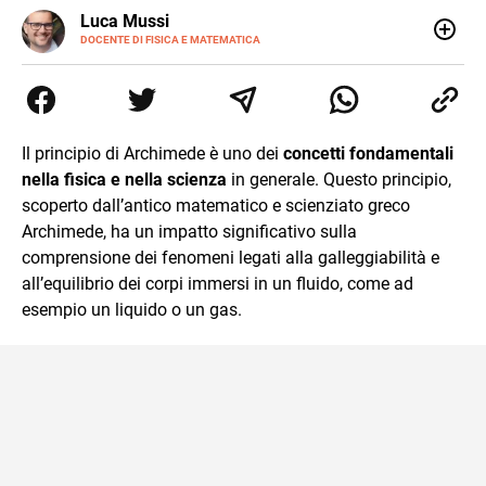
LINKEDIN
Luca Mussi
ALTRI
SITI
DOCENTE DI FISICA E MATEMATICA
Insegnante appassionato di fisica e matematica con
laurea in Astrofisica. Fondatore di PerCorsi, centro di
supporto allo studio con sedi a Milano e in Brianza.
Appassionato di cucina, viaggi, e sport come rugby,
basket e calcio. Curioso del futuro e sempre desideroso di
Il principio di Archimede è uno dei
concetti fondamentali
imparare.
nella fisica e nella scienza
in generale. Questo principio,
scoperto dall’antico matematico e scienziato greco
Archimede, ha un impatto significativo sulla
comprensione dei fenomeni legati alla galleggiabilità e
all’equilibrio dei corpi immersi in un fluido, come ad
esempio un liquido o un gas.