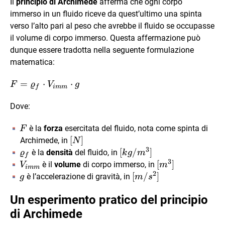
Il
principio di Archimede
afferma che ogni corpo
immerso in un fluido riceve da quest’ultimo una spinta
verso l’alto pari al peso che avrebbe il fluido se occupasse
il volume di corpo immerso. Questa affermazione può
dunque essere tradotta nella seguente formulazione
matematica:
F =
=
⋅
⋅
F
ϱ
V
g
f
imm
\varrho_{f}\cdot
V_{imm}\cdot g
Dove:
F
è la
forza
esercitata del fluido, nota come spinta di
F
[N]
[
]
Archimede, in
N
3
\varrho_{f}
[kg/m^3]
[
/
]
è la
densità
del fluido, in
ϱ
k
g
m
f
3
V_{imm}
[m^3]
[
]
è il
volume
di corpo immerso, in
V
m
imm
2
g
[m/s^2]
[
/
]
è l’accelerazione di gravità, in
g
m
s
Un esperimento pratico del principio
di Archimede