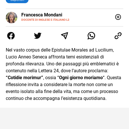
LINKEDIN
Francesca Mondani
INSTAGRAM
DOCENTE DI INGLESE E ITALIANO L2
Specializzata in pedagogia e didattica dell’italiano e
dell’inglese, insegno ad adolescenti e adulti nella scuola
secondaria di secondo grado. Mi occupo inoltre di
traduzioni, SEO Onsite e contenuti per il web. Amo i saggi
storici, la cucina e la mia Honda CBF500. Non ho il dono
Nel vasto corpus delle Epistulae Morales ad Lucilium,
della sintesi.
Lucio Anneo Seneca affronta temi esistenziali di
profonda rilevanza. Uno dei passaggi più emblematici è
contenuto nella Lettera 24, dove l’autore proclama:
“Cotidie morimur”
, ossia “
Ogni giorno moriamo
“. Questa
riflessione invita a considerare la morte non come un
evento isolato alla fine della vita, ma come un processo
continuo che accompagna l’esistenza quotidiana.