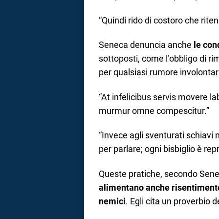
“Quindi rido di costoro che rite
Seneca denuncia anche
le con
sottoposti, come l’obbligo di ri
per qualsiasi rumore involontar
“At infelicibus servis movere la
murmur omne compescitur.”
“Invece agli sventurati schiavi
per parlare; ogni bisbiglio è re
Queste pratiche, secondo Senec
alimentano anche risentimento 
nemici
. Egli cita un proverbio 