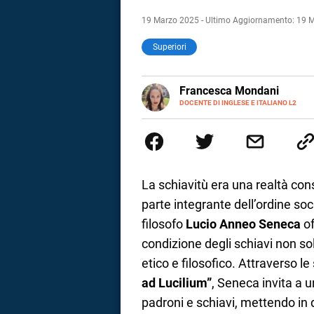
19 Marzo 2025 - Ultimo Aggiornamento: 19 
Superiori
LINKEDIN
Francesca Mondani
INSTAGRAM
DOCENTE DI INGLESE E ITALIANO L2
Specializzata in pedagogia e did
adulti nella scuola secondaria 
Onsite e contenuti per il web. 
il dono della sintesi.
La schiavitù era una realtà co
parte integrante dell’ordine so
filosofo
Lucio Anneo Seneca
of
condizione degli schiavi non sol
etico e filosofico. Attraverso le
i
ad Lucilium”
, Seneca invita a u
padroni e schiavi, mettendo in
tografico