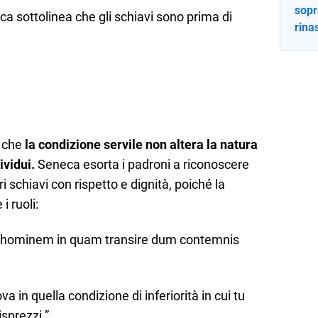
sopr
ca sottolinea che gli schiavi sono prima di
rina
e che
la condizione servile non altera la natura
vidui.
Seneca esorta i padroni a riconoscere
ri schiavi con rispetto e dignità, poiché la
i ruoli:
 hominem in quam transire dum contemnis
a in quella condizione di inferiorità in cui tu
sprezzi.”