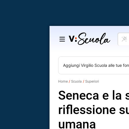
Cosa
Salta
vuoi
al
impar
contenuto
Aggiungi
Virgilio Scuola
alle tue fon
Home
Scuola
Superiori
Seneca e la 
riflessione s
umana