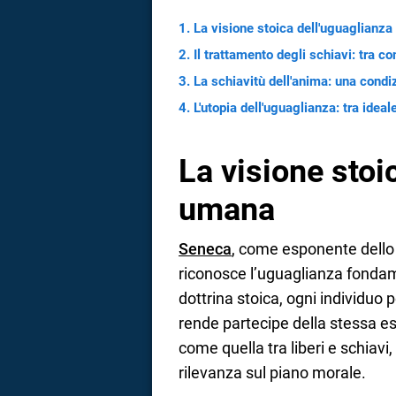
La visione stoica dell'uguaglianz
a
Il trattamento degli schiavi: tra 
correnze
La schiavitù dell'anima: una condi
L'utopia dell'uguaglianza: tra ideal
La visione stoi
umana
Seneca
, come esponente dell
riconosce l’uguaglianza fondame
dottrina stoica, ogni individuo
rende partecipe della stessa ess
come quella tra liberi e schiavi,
rilevanza sul piano morale.