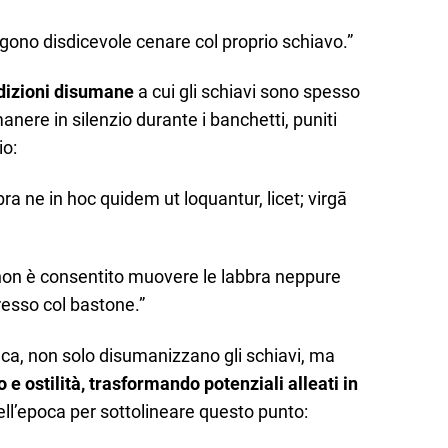
ngono disdicevole cenare col proprio schiavo.”
dizioni disumane
a cui gli schiavi sono spesso
manere in silenzio durante i banchetti, puniti
io:
bra ne in hoc quidem ut loquantur, licet; virgā
 non è consentito muovere le labbra neppure
presso col bastone.”
a, non solo disumanizzano gli schiavi, ma
e ostilità, trasformando potenziali alleati in
dell’epoca per sottolineare questo punto: