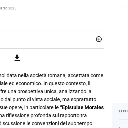
Marzo 2025
attica dell’italiano e dell’inglese, insegno ad adolescenti e
di secondo grado. Mi occupo inoltre di traduzioni, SEO
Amo i saggi storici, la cucina e la mia Honda CBF500. Non ho
nsolidata nella società romana, accettata come
ciale ed economico. In questo contesto, il
fre una prospettiva unica, analizzando la
o dal punto di vista sociale, ma soprattutto
 sue opere, in particolare le
“Epistulae Morales
TI P
na riflessione profonda sul rapporto tra
 discussione le convenzioni del suo tempo.