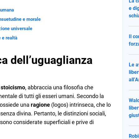
La c
e di
a umana
schi
consuetudine e morale
zione universale
Il c
e e realtà
forz
ca dell’uguaglianza
Le a
liber
all’
o
stoicismo
, abbraccia una filosofia che
ntale di tutti gli esseri umani. Secondo la
Wald
 possiede una
ragione
(logos) intrinseca, che lo
libe
enza divina. Pertanto, le distinzioni sociali,
gius
 sono considerate superficiali e prive di
Robi