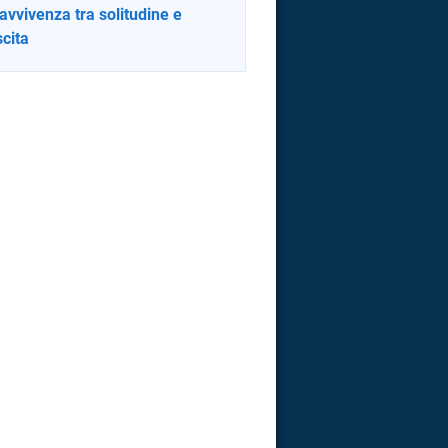
avvivenza tra solitudine e
scita