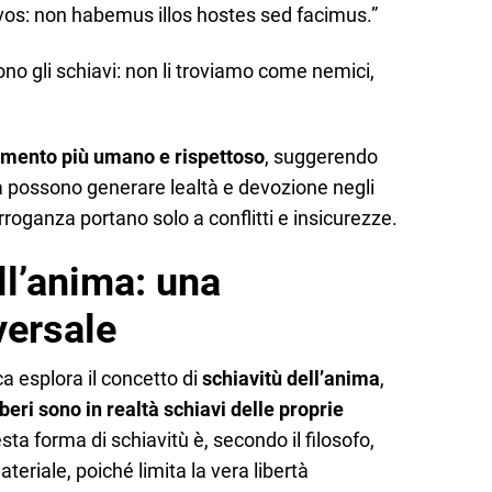
os: non habemus illos hostes sed facimus.”
no gli schiavi: non li troviamo come nemici,
amento più umano e rispettoso
, suggerendo
zza possono generare lealtà e devozione negli
arroganza portano solo a conflitti e insicurezze.
ll’anima: una
versale
ca esplora il concetto di
schiavitù dell’anima
,
beri sono in realtà schiavi delle proprie
ta forma di schiavitù è, secondo il filosofo,
teriale, poiché limita la vera libertà