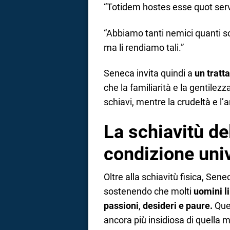
“Totidem hostes esse quot serv
“Abbiamo tanti nemici quanti so
ma li rendiamo tali.”
Seneca invita quindi a
un tratt
che la familiarità e la gentile
schiavi, mentre la crudeltà e l’
La schiavitù de
condizione uni
Oltre alla schiavitù fisica, Sene
sostenendo che molti
uomini li
passioni
,
desideri e paure.
Ques
ancora più insidiosa di quella ma