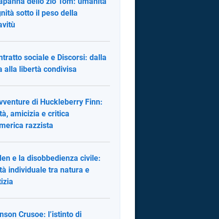
apanna dello zio Tom: umanità
gnità sotto il peso della
avitù
ontratto sociale e Discorsi: dalla
a alla libertà condivisa
vventure di Huckleberry Finn:
tà, amicizia e critica
America razzista
en e la disobbedienza civile:
rtà individuale tra natura e
tizia
nson Crusoe: l’istinto di