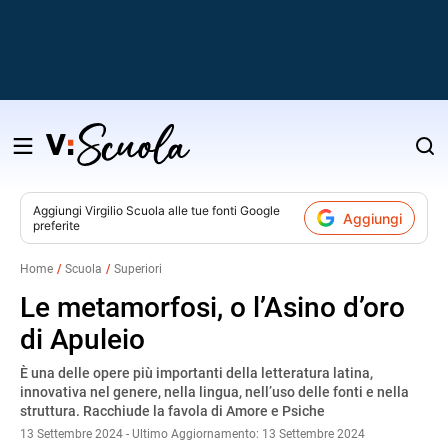
Salta
al
contenuto
Aggiungi
Virgilio Scuola
alle tue fonti Google
Aggiungi
preferite
v
Home
Scuola
Superiori
i
Le metamorfosi, o l’Asino d’oro
di Apuleio
È una delle opere più importanti della letteratura latina,
innovativa nel genere, nella lingua, nell’uso delle fonti e nella
struttura. Racchiude la favola di Amore e Psiche
13 Settembre 2024 - Ultimo Aggiornamento: 13 Settembre 2024