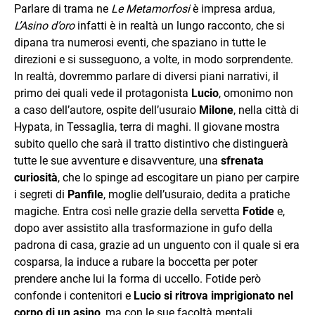
Parlare di trama ne
Le Metamorfosi
è impresa ardua,
L’Asino d’oro
infatti è in realtà un lungo racconto, che si
dipana tra numerosi eventi, che spaziano in tutte le
direzioni e si susseguono, a volte, in modo sorprendente.
In realtà, dovremmo parlare di diversi piani narrativi, il
primo dei quali vede il protagonista
Lucio
, omonimo non
a caso dell’autore, ospite dell’usuraio
Milone
, nella città di
Hypata, in Tessaglia, terra di maghi. Il giovane mostra
subito quello che sarà il tratto distintivo che distinguerà
tutte le sue avventure e disavventure, una
sfrenata
curiosità
, che lo spinge ad escogitare un piano per carpire
i segreti di
Panfile
, moglie dell’usuraio, dedita a pratiche
magiche. Entra così nelle grazie della servetta
Fotide
e,
dopo aver assistito alla trasformazione in gufo della
padrona di casa, grazie ad un unguento con il quale si era
cosparsa, la induce a rubare la boccetta per poter
prendere anche lui la forma di uccello. Fotide però
confonde i contenitori e
Lucio si ritrova imprigionato nel
corpo di un asino
, ma con le sue facoltà mentali