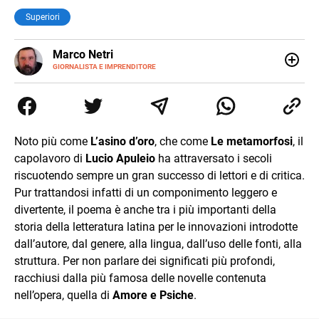
Superiori
E-
Marco Netri
MAIL
GIORNALISTA E IMPRENDITORE
Ho iniziato a scrivere da giovanissimo e ne ho fatto il mio
lavoro. Dopo la laurea in Scienze Politiche e il Master in
Giornalismo conseguiti alla Luiss, ho associato la
passione per la scrittura a quello per lo studio
dedicandomi per anni al lavoro di ricercatore. Oggi sono
Noto più come
L’asino d’oro
, che come
Le metamorfosi
, il
imprenditore di me stesso.
capolavoro di
Lucio Apuleio
ha attraversato i secoli
riscuotendo sempre un gran successo di lettori e di critica.
Pur trattandosi infatti di un componimento leggero e
divertente, il poema è anche tra i più importanti della
storia della letteratura latina per le innovazioni introdotte
dall’autore, dal genere, alla lingua, dall’uso delle fonti, alla
struttura. Per non parlare dei significati più profondi,
racchiusi dalla più famosa delle novelle contenuta
nell’opera, quella di
Amore e Psiche
.