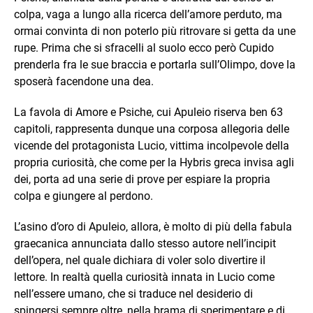
colpa, vaga a lungo alla ricerca dell’amore perduto, ma
ormai convinta di non poterlo più ritrovare si getta da une
rupe. Prima che si sfracelli al suolo ecco però Cupido
prenderla fra le sue braccia e portarla sull’Olimpo, dove la
sposerà facendone una dea.
La favola di Amore e Psiche, cui Apuleio riserva ben 63
capitoli, rappresenta dunque una corposa allegoria delle
vicende del protagonista Lucio, vittima incolpevole della
propria curiosità, che come per la Hybris greca invisa agli
dei, porta ad una serie di prove per espiare la propria
colpa e giungere al perdono.
L’asino d’oro di Apuleio, allora, è molto di più della fabula
graecanica annunciata dallo stesso autore nell’incipit
dell’opera, nel quale dichiara di voler solo divertire il
lettore. In realtà quella curiosità innata in Lucio come
nell’essere umano, che si traduce nel desiderio di
spingersi sempre oltre, nella brama di sperimentare e di