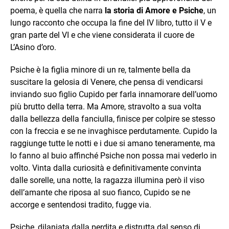
poema, è quella che narra
la storia di Amore e Psiche
, un
lungo racconto che occupa la fine del IV libro, tutto il V e
gran parte del VI e che viene considerata il cuore de
L’Asino d’oro.
Psiche è la figlia minore di un re, talmente bella da
suscitare la gelosia di Venere, che pensa di vendicarsi
inviando suo figlio Cupido per farla innamorare dell’uomo
più brutto della terra. Ma Amore, stravolto a sua volta
dalla bellezza della fanciulla, finisce per colpire se stesso
con la freccia e se ne invaghisce perdutamente. Cupido la
raggiunge tutte le notti e i due si amano teneramente, ma
lo fanno al buio affinché Psiche non possa mai vederlo in
volto. Vinta dalla curiosità e definitivamente convinta
dalle sorelle, una notte, la ragazza illumina però il viso
dell’amante che riposa al suo fianco, Cupido se ne
accorge e sentendosi tradito, fugge via.
Psiche, dilaniata dalla perdita e distrutta dal senso di