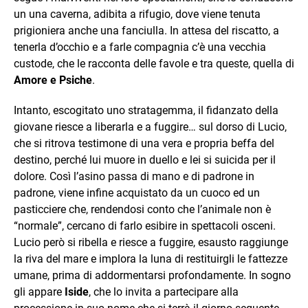
un una caverna, adibita a rifugio, dove viene tenuta
prigioniera anche una fanciulla. In attesa del riscatto, a
tenerla d’occhio e a farle compagnia c’è una vecchia
custode, che le racconta delle favole e tra queste, quella di
Amore e Psiche
.
Intanto, escogitato uno stratagemma, il fidanzato della
giovane riesce a liberarla e a fuggire… sul dorso di Lucio,
che si ritrova testimone di una vera e propria beffa del
destino, perché lui muore in duello e lei si suicida per il
dolore. Così l’asino passa di mano e di padrone in
padrone, viene infine acquistato da un cuoco ed un
pasticciere che, rendendosi conto che l’animale non è
“normale”, cercano di farlo esibire in spettacoli osceni.
Lucio però si ribella e riesce a fuggire, esausto raggiunge
la riva del mare e implora la luna di restituirgli le fattezze
umane, prima di addormentarsi profondamente. In sogno
gli appare
Iside
, che lo invita a partecipare alla