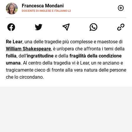
LINKEDIN
Francesca Mondani
INSTAGRAM
DOCENTE DI INGLESE E ITALIANO L2
Specializzata in pedagogia e didattica dell’italiano e
dell’inglese, insegno ad adolescenti e adulti nella scuola
secondaria di secondo grado. Mi occupo inoltre di
traduzioni, SEO Onsite e contenuti per il web. Amo i saggi
storici, la cucina e la mia Honda CBF500. Non ho il dono
Re Lear
, una delle tragedie più complesse e maestose di
della sintesi.
William Shakespeare
, è un’opera che affronta i temi della
follia
, dell’
ingratitudine
e della
fragilità della condizione
umana
. Al centro della tragedia vi è Lear, un re anziano e
tragicamente cieco di fronte alla vera natura delle persone
che lo circondano.