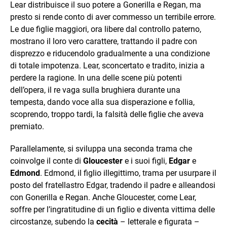
Lear distribuisce il suo potere a Gonerilla e Regan, ma
presto si rende conto di aver commesso un terribile errore.
Le due figlie maggiori, ora libere dal controllo paterno,
mostrano il loro vero carattere, trattando il padre con
disprezzo e riducendolo gradualmente a una condizione
di totale impotenza. Lear, sconcertato e tradito, inizia a
perdere la ragione. In una delle scene più potenti
dell’opera, il re vaga sulla brughiera durante una
tempesta, dando voce alla sua disperazione e follia,
scoprendo, troppo tardi, la falsità delle figlie che aveva
premiato.
Parallelamente, si sviluppa una seconda trama che
coinvolge il conte di
Gloucester
e i suoi figli,
Edgar
e
Edmond
. Edmond, il figlio illegittimo, trama per usurpare il
posto del fratellastro Edgar, tradendo il padre e alleandosi
con Gonerilla e Regan. Anche Gloucester, come Lear,
soffre per l’ingratitudine di un figlio e diventa vittima delle
circostanze, subendo la
cecità
– letterale e figurata –