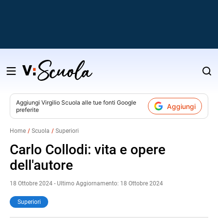
Salta
al
contenuto
Aggiungi
Virgilio Scuola
alle tue fonti Google
Aggiungi
preferite
v
Home
Scuola
Superiori
i
Carlo Collodi: vita e opere
dell'autore
18 Ottobre 2024 - Ultimo Aggiornamento: 18 Ottobre 2024
Superiori