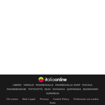
LIBERO
VIRGILIO
PAGINEGIALLE
PAGINEGIALLE SHOP
PGCASA
PAGINEBIANCHE
TUTTOCITTÀ
DILEI
SIVIAGGIA
QUIFINANZA
BUONISSIMO
SUPEREVA
Chi siamo
Note Legali
Privacy
Cookie Policy
Preferenze sui cookie
Aiuto