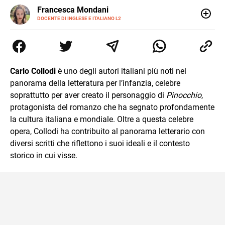
LINKEDIN
Francesca Mondani
INSTAGRAM
DOCENTE DI INGLESE E ITALIANO L2
Specializzata in pedagogia e didattica dell’italiano e
dell’inglese, insegno ad adolescenti e adulti nella scuola
secondaria di secondo grado. Mi occupo inoltre di
traduzioni, SEO Onsite e contenuti per il web. Amo i saggi
storici, la cucina e la mia Honda CBF500. Non ho il dono
Carlo Collodi
è uno degli autori italiani più noti nel
della sintesi.
panorama della letteratura per l’infanzia, celebre
soprattutto per aver creato il personaggio di
Pinocchio
,
protagonista del romanzo che ha segnato profondamente
la cultura italiana e mondiale. Oltre a questa celebre
opera, Collodi ha contribuito al panorama letterario con
diversi scritti che riflettono i suoi ideali e il contesto
storico in cui visse.